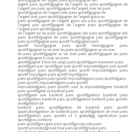
argent paris sportifs|gagner de l’argent au paris sportif|gagner de
l’argent aux paris sportifs|gagner de l’argent avec les paris
sportifs|gagner de l’argent avec paris sportif|gagner de
l’argent avec paris sportifs|gagner de l’argent grace au
paris sportif|gagner de l’argent grace aux paris sportifs|gagner de
l’argent pari sportif|gagner de l’argent paris sportif|gagner de
l’argent paris sportifs|gagner
de l’argent sur les paris sportifs|gagner des paris sportif|gagner des
paris sportifs|gagner les paris sportifs|gagner pari sportif|gagner
paris sportif|gagner paris sportif foot|gagner paris
sportif forum|gagner paris sportif tennis|gagner paris
sportifs|gagner sa vie avec les paris sportif|gagner sa vie avec
les paris sportifs|gagner sa vie avec paris sportifs|gagner ses paris
sportifs|gagner à coup sur paris
sportif|gagner à tous les coups paris sportifs|gain maximum paris
sportif|gain pari sportif|gain pari sportif imposable|gain pari sportif
impot|gain paris sportif|gain paris sportif imposable|gain paris
sportif impot|gain paris sportif impôt|gains
paris sportif|gains paris sportif imposable|gains paris sportifs|gains
paris sportifs imposable|gains paris sportifs
imposables|gains paris sportifs sont ils imposables|gerer bankroll
paris sportif|gerer sa bankroll paris
sportif|gerer une bankroll paris sportif|gestion bankroll paris
sportif|gestion bankroll paris sportifs|gestion bankroll paris sportifs
excel|gestion de
bankroll paris sportif|gestion de bankroll paris sportif
application|gestion de bankroll paris sportifs|gestion de mise paris
sportif|gestion paris sportifs v2 5 gratuit|gg signification paris
sportif|gros combiné
paris sportif|gros gain paris sportif|grosse cote paris
sportif pronostic|grosse mise paris sportif|groupe paris
sportif gratuit|groupe telegram paris sportif gratuit|groupement