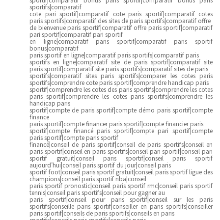
sportifs|comparatif
cote pari sportif|comparatif cote paris sportif|comparatif cotes
paris sportifs|comparatif des sites de paris sportifs|comparatif offre
de bienvenue paris sportif|comparatif offre paris sportif|comparatif
pari sportif|comparatif pari sportif
en ligne|comparatif paris sportif|comparatif paris sportif
bonus|comparatif
paris sportif en ligne|comparatif paris sportifs|comparatif paris
sportifs en ligne|comparatif site de paris sportif|comparatif site
paris sportif|comparatif site paris sportifs|comparatif sites de paris
sportifs|comparatif sites paris sportifs|comparer les cotes paris
sportifs|comprendre cote paris sportif|comprendre handicap paris
sportif|comprendre les cotes des paris sportifs|comprendre les cotes
paris sportif|comprendre les cotes paris sportifs|comprendre les
handicap paris
sportif|compte de paris sportif|compte démo paris sportif|compte
finance
paris sportif|compte financer paris sportif|compte financier paris
sportif|compte financé paris sportif|compte pari sportif|compte
paris sportif|compte paris sportif
financé|conseil de paris sportif|conseil de paris sportifs|conseil en
paris sportif|conseil en paris sportifs|conseil pari sportif|conseil pari
sportif gratuit|conseil paris sportif|conseil paris sportif
aujourd’hui|conseil paris sportif du jour|conseil paris
sportif foot|conseil paris sportif gratuit|conseil paris sportif ligue des
champions|conseil paris sportif nba|conseil
paris sportif pronostic|conseil paris sportif rmc|conseil paris sportif
tennis|conseil paris sportifs|conseil pour gagner au
paris sportif|conseil pour paris sportif|conseil sur les paris
sportifs|conseille paris sportif|conseiller en paris sportifs|conseiller
paris sportif|conseils de paris sportifs|conseils en paris
sportifs|conseils paris sportifs|conseils paris