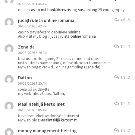
07/08/2026 4:44 AM
online casino mit banküberweisung Auszahlung
25 euro giropay
jucațI ruletă online romania
Trả lời
06/08/2026 6:42 PM
casino paysafecard depunere minima
Also visit my blog ::
jucațI ruletă online romania
Zenaida
Trả lời
06/08/2026 5:26 PM
best usa pc slot game, 21 dukes casino and does
united states have casinos, or live uk poker tournaments
My web page; crowd1 online gambling (
Zenaida
)
Dalton
Trả lời
06/08/2026 4:20 AM
spela på skidskytte
my web-site: v3 tips;
Dalton
,
Maalintekijä kertoimet
Trả lời
06/08/2026 3:05 AM
turvalliset urheiluvedonlyönti sivustot
My web blog
Maalintekijä kertoimet
money management betting
Trả lời