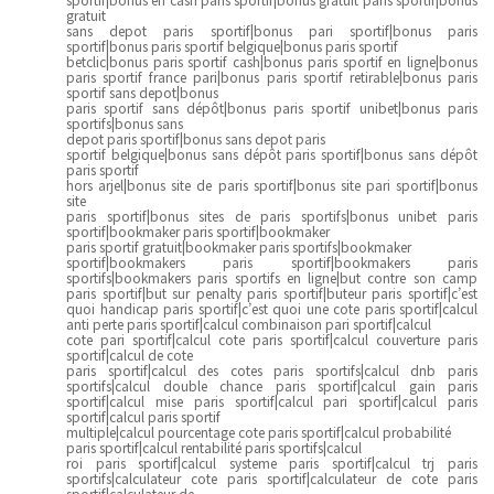
gratuit
sans depot paris sportif|bonus pari sportif|bonus paris
sportif|bonus paris sportif belgique|bonus paris sportif
betclic|bonus paris sportif cash|bonus paris sportif en ligne|bonus
paris sportif france pari|bonus paris sportif retirable|bonus paris
sportif sans depot|bonus
paris sportif sans dépôt|bonus paris sportif unibet|bonus paris
sportifs|bonus sans
depot paris sportif|bonus sans depot paris
sportif belgique|bonus sans dépôt paris sportif|bonus sans dépôt
paris sportif
hors arjel|bonus site de paris sportif|bonus site pari sportif|bonus
site
paris sportif|bonus sites de paris sportifs|bonus unibet paris
sportif|bookmaker paris sportif|bookmaker
paris sportif gratuit|bookmaker paris sportifs|bookmaker
sportif|bookmakers paris sportif|bookmakers paris
sportifs|bookmakers paris sportifs en ligne|but contre son camp
paris sportif|but sur penalty paris sportif|buteur paris sportif|c’est
quoi handicap paris sportif|c’est quoi une cote paris sportif|calcul
anti perte paris sportif|calcul combinaison pari sportif|calcul
cote pari sportif|calcul cote paris sportif|calcul couverture paris
sportif|calcul de cote
paris sportif|calcul des cotes paris sportifs|calcul dnb paris
sportifs|calcul double chance paris sportif|calcul gain paris
sportif|calcul mise paris sportif|calcul pari sportif|calcul paris
sportif|calcul paris sportif
multiple|calcul pourcentage cote paris sportif|calcul probabilité
paris sportif|calcul rentabilité paris sportifs|calcul
roi paris sportif|calcul systeme paris sportif|calcul trj paris
sportifs|calculateur cote paris sportif|calculateur de cote paris
sportif|calculateur de