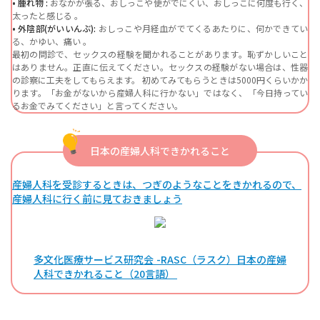
• 腫れ物 :
おなかが張る、おしっこや便がでにくい、おしっこに何度も行く、
太ったと感じる 。
• 外陰部(がいいんぶ):
おしっこや月経血がでてくるあたりに、何かできてい
る、かゆい、痛い 。
最初の問診で、セックスの経験を聞かれることがあります。恥ずかしいこと
はありません。正直に伝えてください。セックスの経験がない場合は、性器
の診察に工夫をしてもらえます。 初めてみてもらうときは5000円くらいかか
ります。「お金がないから産婦人科に行かない」ではなく、「今日持ってい
るお金でみてください」と言ってください。
日本の産婦人科できかれること
産婦人科を受診するときは、つぎのようなことをきかれるので、
産婦人科に行く前に見ておきましょう
多文化医療サービス研究会 -RASC（ラスク）日本の産婦
人科できかれること（20言語）