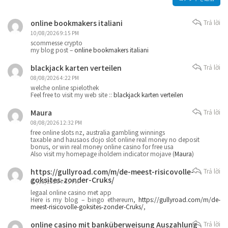
online bookmakers italiani
Trả lời
10/08/2026 9:15 PM
scommesse crypto
my blog post –
online bookmakers italiani
blackjack karten verteilen
Trả lời
08/08/2026 4:22 PM
welche online spielothek
Feel free to visit my web site ::
blackjack karten verteilen
Maura
Trả lời
08/08/2026 12:32 PM
free online slots nz, australia gambling winnings
taxable and hausaos dojo slot online real money no deposit
bonus, or win real money online casino for free usa
Also visit my homepage iholdem indicator mojave (
Maura
)
https://gullyroad.com/m/de-meest-risicovolle-
Trả lời
goksites-zonder-Cruks/
07/08/2026 4:31 PM
legaal online casino met app
Here is my blog – bingo ethereum,
https://gullyroad.com/m/de-
meest-risicovolle-goksites-zonder-Cruks/
,
online casino mit banküberweisung Auszahlung
Trả lời