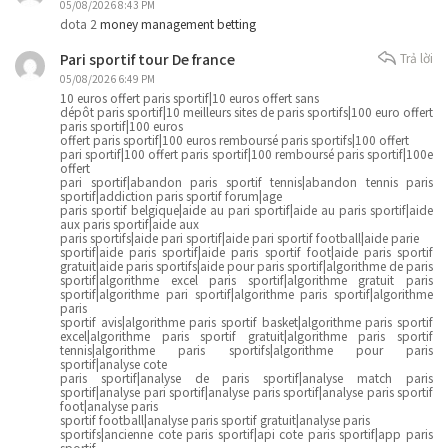
05/08/2026 8:43 PM
dota 2
money management betting
Pari sportif tour De france
Trả lời
05/08/2026 6:49 PM
10 euros offert paris sportif|10 euros offert sans
dépôt paris sportif|10 meilleurs sites de paris sportifs|100 euro offert
paris sportif|100 euros
offert paris sportif|100 euros remboursé paris sportifs|100 offert
pari sportif|100 offert paris sportif|100 remboursé paris sportif|100e
offert
pari sportif|abandon paris sportif tennis|abandon tennis paris
sportif|addiction paris sportif forum|age
paris sportif belgique|aide au pari sportif|aide au paris sportif|aide
aux paris sportif|aide aux
paris sportifs|aide pari sportif|aide pari sportif football|aide parie
sportif|aide paris sportif|aide paris sportif foot|aide paris sportif
gratuit|aide paris sportifs|aide pour paris sportif|algorithme de paris
sportif|algorithme excel paris sportif|algorithme gratuit paris
sportif|algorithme pari sportif|algorithme paris sportif|algorithme
paris
sportif avis|algorithme paris sportif basket|algorithme paris sportif
excel|algorithme paris sportif gratuit|algorithme paris sportif
tennis|algorithme paris sportifs|algorithme pour paris
sportif|analyse cote
paris sportif|analyse de paris sportif|analyse match paris
sportif|analyse pari sportif|analyse paris sportif|analyse paris sportif
foot|analyse paris
sportif football|analyse paris sportif gratuit|analyse paris
sportifs|ancienne cote paris sportif|api cote paris sportif|app paris
sportif