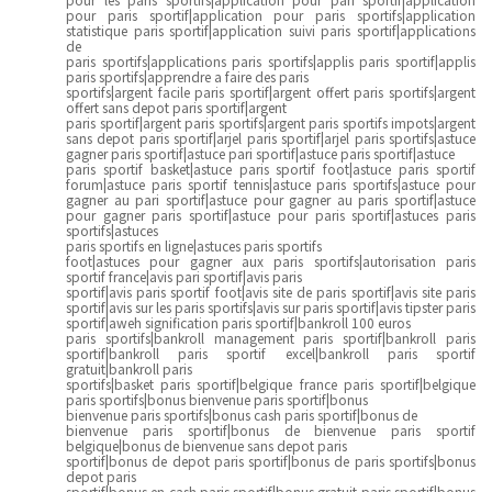
pour paris sportif|application pour paris sportifs|application
statistique paris sportif|application suivi paris sportif|applications
de
paris sportifs|applications paris sportifs|applis paris sportif|applis
paris sportifs|apprendre a faire des paris
sportifs|argent facile paris sportif|argent offert paris sportifs|argent
offert sans depot paris sportif|argent
paris sportif|argent paris sportifs|argent paris sportifs impots|argent
sans depot paris sportif|arjel paris sportif|arjel paris sportifs|astuce
gagner paris sportif|astuce pari sportif|astuce paris sportif|astuce
paris sportif basket|astuce paris sportif foot|astuce paris sportif
forum|astuce paris sportif tennis|astuce paris sportifs|astuce pour
gagner au pari sportif|astuce pour gagner au paris sportif|astuce
pour gagner paris sportif|astuce pour paris sportif|astuces paris
sportifs|astuces
paris sportifs en ligne|astuces paris sportifs
foot|astuces pour gagner aux paris sportifs|autorisation paris
sportif france|avis pari sportif|avis paris
sportif|avis paris sportif foot|avis site de paris sportif|avis site paris
sportif|avis sur les paris sportifs|avis sur paris sportif|avis tipster paris
sportif|aweh signification paris sportif|bankroll 100 euros
paris sportifs|bankroll management paris sportif|bankroll paris
sportif|bankroll paris sportif excel|bankroll paris sportif
gratuit|bankroll paris
sportifs|basket paris sportif|belgique france paris sportif|belgique
paris sportifs|bonus bienvenue paris sportif|bonus
bienvenue paris sportifs|bonus cash paris sportif|bonus de
bienvenue paris sportif|bonus de bienvenue paris sportif
belgique|bonus de bienvenue sans depot paris
sportif|bonus de depot paris sportif|bonus de paris sportifs|bonus
depot paris
sportif|bonus en cash paris sportif|bonus gratuit paris sportif|bonus