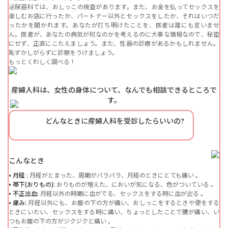
泌尿器科では、おしっこの検査があります。また、お金を払ってセックスを
楽しむお店に行ったか、パートナー以外とセックスをしたか、それはいつだ
ったかを聞かれます。あなたが打ち明けたことを、医者は誰にも言いませ
ん。医者が、あなたの病気が何なのかを考えるのに大事な情報なので、秘密
にせず、正直にこたえましょう。また、性器の診療があるかもしれません。
恥ずかしがらずに診察をうけましょう。
もっとくわしく調べる！
産婦人科は、女性の身体について、なんでも相談できるところで
す。
どんなときに産婦人科を受診したらいいの?
こんなとき
• 月経 :
月経がとまった、周期がバラバラ、月経のときにとても痛い 。
• 帯下(おりもの):
おりものが増えた、においが気になる、色がついている 。
• 不正出血:
月経以外の時期に血がでる、セックスをする時に血が出る 。
• 痛み:
月経以外にも、お腹の下の方が痛い、おしっこをするときや便をする
ときにいたい、セックスをする時に痛い、ちょっとしたことで腰が痛い、い
つもお腹の下の方がジクジクと痛い 。