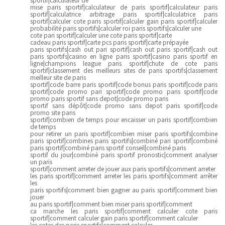
mise paris sportif|calculateur de paris sportif|calculateur paris
sportif|calculatrice arbitrage paris sportif|calculatrice paris
sportif|calculer cote paris sportif|calculer gain paris sportif|calculer
probabilité paris sportifs|calculer roi paris sportifs|calculer une
cote pari sportif|calculer une cote paris sportif|carte
cadeau paris sportif|carte pcs paris sportif|carte prépayée
paris sportifs|cash out pari sportif|cash out paris sportif|cash out
paris sportifs|casino en ligne paris sportif|casino paris sportif en
ligne|champions league paris sportif|chute de cote paris
sportif|classement des meilleurs sites de paris sportifs|classement
meilleur site de paris
sportif|code barre paris sportif|code bonus paris sportif|code paris
sportif|code promo pari sportif|code promo paris sportif|code
promo paris sportif sans depot|code promo paris
sportif sans dépôt|code promo sans depot paris sportif|code
promo site paris
sportif|combien de temps pour encaisser un paris sportif|combien
de temps
pour retirer un paris sportif|combien miser paris sportifs|combine
paris sportif|combines paris sportifs|combiné pari sportif|combiné
paris sportif|combiné paris sportif conseil|combiné paris
sportif du jour|combiné paris sportif pronostic|comment analyser
un paris
sportif|comment arreter de jouer aux paris sportifs|comment arreter
les paris sportif|comment arreter les paris sportifs|comment arrêter
les
paris sportifs|comment bien gagner au paris sportif|comment bien
jouer
au paris sportif|comment bien miser paris sportif|comment
ca marche les paris sportif|comment calculer cote paris
sportif|comment calculer gain paris sportif|comment calculer
les cotes des paris sportifs|comment calculer