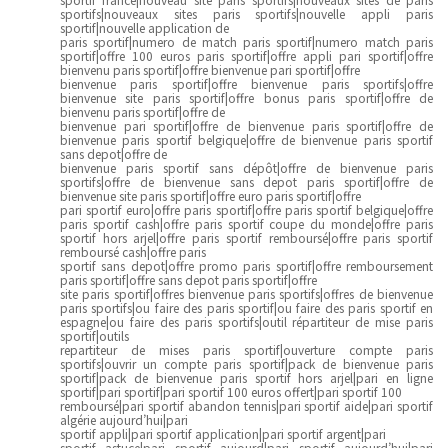
sportifs|nouveaux sites paris sportifs|nouvelle appli paris
sportif|nouvelle application de
paris sportif|numero de match paris sportif|numero match paris
sportif|offre 100 euros paris sportif|offre appli pari sportif|offre
bienvenu paris sportif|offre bienvenue pari sportif|offre
bienvenue paris sportif|offre bienvenue paris sportifs|offre
bienvenue site paris sportif|offre bonus paris sportif|offre de
bienvenu paris sportif|offre de
bienvenue pari sportif|offre de bienvenue paris sportif|offre de
bienvenue paris sportif belgique|offre de bienvenue paris sportif
sans depot|offre de
bienvenue paris sportif sans dépôt|offre de bienvenue paris
sportifs|offre de bienvenue sans depot paris sportif|offre de
bienvenue site paris sportif|offre euro paris sportif|offre
pari sportif euro|offre paris sportif|offre paris sportif belgique|offre
paris sportif cash|offre paris sportif coupe du monde|offre paris
sportif hors arjel|offre paris sportif remboursé|offre paris sportif
remboursé cash|offre paris
sportif sans depot|offre promo paris sportif|offre remboursement
paris sportif|offre sans depot paris sportif|offre
site paris sportif|offres bienvenue paris sportifs|offres de bienvenue
paris sportifs|ou faire des paris sportif|ou faire des paris sportif en
espagne|ou faire des paris sportifs|outil répartiteur de mise paris
sportif|outils
repartiteur de mises paris sportif|ouverture compte paris
sportifs|ouvrir un compte paris sportif|pack de bienvenue paris
sportif|pack de bienvenue paris sportif hors arjel|pari en ligne
sportif|pari sportif|pari sportif 100 euros offert|pari sportif 100
remboursé|pari sportif abandon tennis|pari sportif aide|pari sportif
algérie aujourd’hui|pari
sportif appli|pari sportif application|pari sportif argent|pari
sportif astuce|pari sportif aujourd|pari sportif aujourd’hui|pari