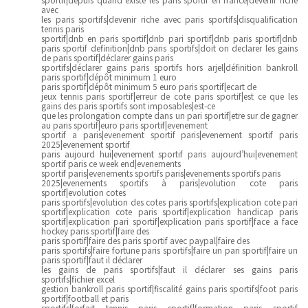
avec
les paris sportifs|devenir riche avec paris sportifs|disqualification
tennis paris
sportif|dnb en paris sportif|dnb pari sportif|dnb paris sportif|dnb
paris sportif definition|dnb paris sportifs|doit on declarer les gains
de paris sportif|déclarer gains paris
sportifs|déclarer gains paris sportifs hors arjel|définition bankroll
paris sportif|dépôt minimum 1 euro
paris sportif|dépôt minimum 5 euro paris sportif|ecart de
jeux tennis paris sportif|erreur de cote paris sportif|est ce que les
gains des paris sportifs sont imposables|est-ce
que les prolongation compte dans un pari sportif|etre sur de gagner
au paris sportif|euro paris sportif|evenement
sportif a paris|evenement sportif paris|evenement sportif paris
2025|evenement sportif
paris aujourd hui|evenement sportif paris aujourd’hui|evenement
sportif paris ce week end|evenements
sportif paris|evenements sportifs paris|evenements sportifs paris
2025|evenements sportifs à paris|evolution cote paris
sportif|evolution cotes
paris sportifs|evolution des cotes paris sportifs|explication cote pari
sportif|explication cote paris sportif|explication handicap paris
sportif|explication pari sportif|explication paris sportif|face a face
hockey paris sportif|faire des
paris sportif|faire des paris sportif avec paypal|faire des
paris sportifs|faire fortune paris sportifs|faire un pari sportif|faire un
paris sportif|faut il déclarer
les gains de paris sportifs|faut il déclarer ses gains paris
sportifs|fichier excel
gestion bankroll paris sportif|fiscalité gains paris sportifs|foot paris
sportif|football et paris
sportifs|forfait tennis paris sportif|formation paris sportif