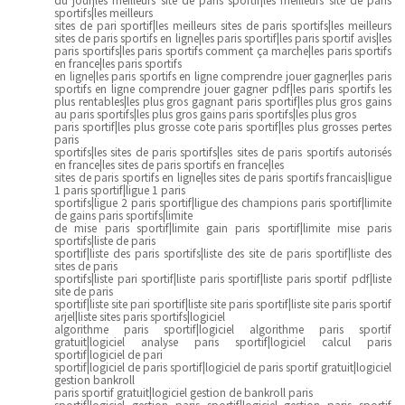
sportifs|les meilleurs
sites de pari sportif|les meilleurs sites de paris sportifs|les meilleurs
sites de paris sportifs en ligne|les paris sportif|les paris sportif avis|les
paris sportifs|les paris sportifs comment ça marche|les paris sportifs
en france|les paris sportifs
en ligne|les paris sportifs en ligne comprendre jouer gagner|les paris
sportifs en ligne comprendre jouer gagner pdf|les paris sportifs les
plus rentables|les plus gros gagnant paris sportif|les plus gros gains
au paris sportifs|les plus gros gains paris sportifs|les plus gros
paris sportif|les plus grosse cote paris sportif|les plus grosses pertes
paris
sportifs|les sites de paris sportifs|les sites de paris sportifs autorisés
en france|les sites de paris sportifs en france|les
sites de paris sportifs en ligne|les sites de paris sportifs francais|ligue
1 paris sportif|ligue 1 paris
sportifs|ligue 2 paris sportif|ligue des champions paris sportif|limite
de gains paris sportifs|limite
de mise paris sportif|limite gain paris sportif|limite mise paris
sportifs|liste de paris
sportif|liste des paris sportifs|liste des site de paris sportif|liste des
sites de paris
sportifs|liste pari sportif|liste paris sportif|liste paris sportif pdf|liste
site de paris
sportif|liste site pari sportif|liste site paris sportif|liste site paris sportif
arjel|liste sites paris sportifs|logiciel
algorithme paris sportif|logiciel algorithme paris sportif
gratuit|logiciel analyse paris sportif|logiciel calcul paris
sportif|logiciel de pari
sportif|logiciel de paris sportif|logiciel de paris sportif gratuit|logiciel
gestion bankroll
paris sportif gratuit|logiciel gestion de bankroll paris
sportif|logiciel gestion paris sportif|logiciel gestion paris sportif