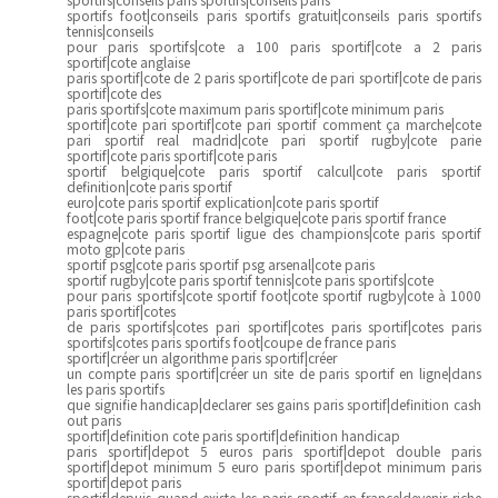
sportifs foot|conseils paris sportifs gratuit|conseils paris sportifs
tennis|conseils
pour paris sportifs|cote a 100 paris sportif|cote a 2 paris
sportif|cote anglaise
paris sportif|cote de 2 paris sportif|cote de pari sportif|cote de paris
sportif|cote des
paris sportifs|cote maximum paris sportif|cote minimum paris
sportif|cote pari sportif|cote pari sportif comment ça marche|cote
pari sportif real madrid|cote pari sportif rugby|cote parie
sportif|cote paris sportif|cote paris
sportif belgique|cote paris sportif calcul|cote paris sportif
definition|cote paris sportif
euro|cote paris sportif explication|cote paris sportif
foot|cote paris sportif france belgique|cote paris sportif france
espagne|cote paris sportif ligue des champions|cote paris sportif
moto gp|cote paris
sportif psg|cote paris sportif psg arsenal|cote paris
sportif rugby|cote paris sportif tennis|cote paris sportifs|cote
pour paris sportifs|cote sportif foot|cote sportif rugby|cote à 1000
paris sportif|cotes
de paris sportifs|cotes pari sportif|cotes paris sportif|cotes paris
sportifs|cotes paris sportifs foot|coupe de france paris
sportif|créer un algorithme paris sportif|créer
un compte paris sportif|créer un site de paris sportif en ligne|dans
les paris sportifs
que signifie handicap|declarer ses gains paris sportif|definition cash
out paris
sportif|definition cote paris sportif|definition handicap
paris sportif|depot 5 euros paris sportif|depot double paris
sportif|depot minimum 5 euro paris sportif|depot minimum paris
sportif|depot paris
sportif|depuis quand existe les paris sportif en france|devenir riche