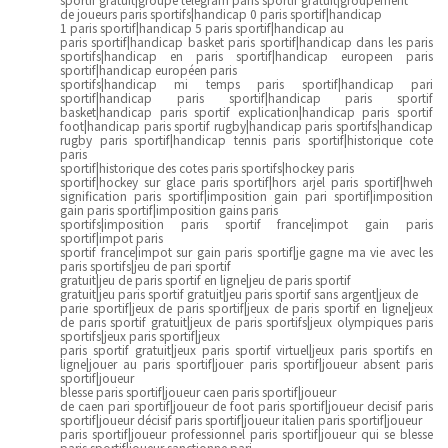
de joueurs paris sportifs|handicap 0 paris sportif|handicap
1 paris sportif|handicap 5 paris sportif|handicap au
paris sportif|handicap basket paris sportif|handicap dans les paris
sportifs|handicap en paris sportif|handicap europeen paris
sportif|handicap européen paris
sportifs|handicap mi temps paris sportif|handicap pari
sportif|handicap paris sportif|handicap paris sportif
basket|handicap paris sportif explication|handicap paris sportif
foot|handicap paris sportif rugby|handicap paris sportifs|handicap
rugby paris sportif|handicap tennis paris sportif|historique cote
paris
sportif|historique des cotes paris sportifs|hockey paris
sportif|hockey sur glace paris sportif|hors arjel paris sportif|hweh
signification paris sportif|imposition gain pari sportif|imposition
gain paris sportif|imposition gains paris
sportifs|imposition paris sportif france|impot gain paris
sportif|impot paris
sportif france|impot sur gain paris sportif|je gagne ma vie avec les
paris sportifs|jeu de pari sportif
gratuit|jeu de paris sportif en ligne|jeu de paris sportif
gratuit|jeu paris sportif gratuit|jeu paris sportif sans argent|jeux de
parie sportif|jeux de paris sportif|jeux de paris sportif en ligne|jeux
de paris sportif gratuit|jeux de paris sportifs|jeux olympiques paris
sportifs|jeux paris sportif|jeux
paris sportif gratuit|jeux paris sportif virtuel|jeux paris sportifs en
ligne|jouer au paris sportif|jouer paris sportif|joueur absent paris
sportif|joueur
blesse paris sportif|joueur caen paris sportif|joueur
de caen pari sportif|joueur de foot paris sportif|joueur decisif paris
sportif|joueur décisif paris sportif|joueur italien paris sportif|joueur
paris sportif|joueur professionnel paris sportif|joueur qui se blesse
paris sportif|joueur sanctionne pari