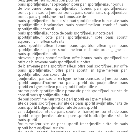
paris sportif|meilleur application pour pari sportif|meilleur bonus
de bienvenue paris sportif|meilleur bonus pari sportif|meilleur
bonus paris sportif|meilleur bonus paris sportif sans depot|meilleur
bonus paris sportifs|meilleur bonus site de
paris sportif|meilleur bonus site pari sportif|meilleur bonus site paris
sportif|meilleur bookmaker paris sportif|meilleur combiné paris
sportif|meilleur conseil
paris sportif|meilleur cote de paris sportif|meilleur cote pari
sportif|meilleur cote paris sportif|meilleur cote paris sportif
aujourd’hui|meilleur cote site
paris sportif|meilleur forum paris sportifs|meilleur gain paris
sportif|meilleur ia paris sportif|meilleur methode pour gagner au
paris sportif|meilleur offre
bienvenue paris sportif|meilleur offre bonus paris sportif|meilleur
offre de bienvenue paris sportif|meilleur offre
de bienvenue paris sportifs|meilleur offre pari sportif|meilleur offre
paris sportif|meilleur offre paris sportif en ligne|meilleur pari
sportif|meilleur pari sportif du
jour|meilleur pari sportif en ligne|meilleur paris sportif|meilleur paris
sportif aujourd’hui|meilleur paris sportif du jour|meilleur paris
sportif en ligne|meilleur paris sportif foot|meilleur
promo paris sportif|meilleur pronostic paris sportif|meilleur site de
conseil paris sportif|meilleur site
de pari sportif|meilleur site de pari sportif en ligne|meilleur
site de paris sportif|meilleur site de paris sportif avis|meilleur site de
paris sportif belgique|meilleur site de paris sportif
canada|meilleur site de paris sportif en france|meilleur site de paris
sportif en ligne|meilleur site de paris sportif football|meilleur site de
paris sportif
forum|meilleur site de paris sportif france|meilleur site de paris
sportif hors arjel|meilleur site
de paris sportif international|meilleur site de paris sportif