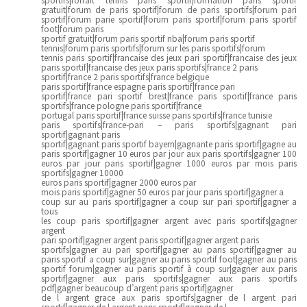
gratuit|forum de paris sportif|forum de paris sportifs|forum pari
sportif|forum parie sportif|forum paris sportif|forum paris sportif
foot|forum paris
sportif gratuit|forum paris sportif nba|forum paris sportif
tennis|forum paris sportifs|forum sur les paris sportifs|forum
tennis paris sportif|francaise des jeux pari sportif|francaise des jeux
paris sportif|francaise des jeux paris sportifs|france 2 paris
sportif|france 2 paris sportifs|france belgique
paris sportif|france espagne paris sportif|france pari
sportif|france pari sportif brest|france paris sportif|france paris
sportifs|france pologne paris sportif|france
portugal paris sportif|france suisse paris sportifs|france tunisie
paris sportifs|france-pari – paris sportifs|gagnant pari
sportif|gagnant paris
sportif|gagnant paris sportif bayern|gagnante paris sportif|gagne au
paris sportif|gagner 10 euros par jour aux paris sportifs|gagner 100
euros par jour paris sportif|gagner 1000 euros par mois paris
sportifs|gagner 10000
euros paris sportif|gagner 2000 euros par
mois paris sportif|gagner 50 euros par jour paris sportif|gagner a
coup sur au paris sportif|gagner a coup sur pari sportif|gagner a
tous
les coup paris sportif|gagner argent avec paris sportifs|gagner
argent
pari sportif|gagner argent paris sportif|gagner argent paris
sportifs|gagner au pari sportif|gagner au paris sportif|gagner au
paris sportif a coup sur|gagner au paris sportif foot|gagner au paris
sportif forum|gagner au paris sportif à coup sur|gagner aux paris
sportif|gagner aux paris sportifs|gagner aux paris sportifs
pdf|gagner beaucoup d’argent paris sportif|gagner
de l argent grace aux paris sportifs|gagner de l argent pari
sportif|gagner de l argent paris sportif|gagner de l