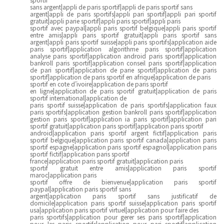
sans argent|appli de paris sportif|appli de paris sportif sans
argent|appli de paris sportifs|appli pari sportif|appli pari sportif
gratuit|appli parie sportif|appli paris sportif|appli paris
sportif avec paypal|appli paris sportif belgique|appli paris sportif
entre amis|appli paris sportif gratuit|appli paris sportif sans
argent|appli paris sportif suisse|appli paris sportifs|application aide
paris sportif|application algorithme paris sportif|application
analyse paris sportif|application android paris sportif|application
bankroll paris sportif|application conseil paris sportif|application
de pari sportif|application de parie sportif|application de paris
sportif|application de paris sportif en afrique|application de paris
sportif en cote d’ivoire|application de paris sportif
en ligne|application de paris sportif gratuit|application de paris
sportif international|application de
paris sportif suisse|application de paris sportifs|application faux
paris sportifs|application gestion bankroll paris sportif|application
gestion paris sportif|application ia paris sportif|application pari
sportif gratuit|application paris sportif|application paris sportif
android|application paris sportif argent fictif|application paris
sportif belgique|application paris sportif canada|application paris
sportif espagne|application paris sportif espagnol|application paris
sportif fictif|application paris sportif
france|application paris sportif gratuit|application paris
sportif gratuit entre amis|application paris sportif
maroc|application paris
sportif offre de bienvenue|application paris sportif
paypal|application paris sportif sans
argent|application paris sportif sans justificatif de
domicile|application paris sportif suisse|application paris sportif
usa|application paris sportif virtuel|application pour faire des
paris sportifs|application pour gerer ses paris sportif|application
pour les paris sportifs|application pour pari sportif|application