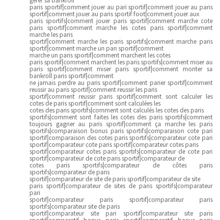
paris sportif|comment jouer au pari sportif|comment jouer au paris
sportif|comment jouer au paris sportif foot|comment jouer aux
paris sportifs|comment jouer paris sportif|comment marche cote
paris sportif|comment marche les cotes paris sportif|comment
marche les paris
sportif|comment marche les paris sportifs|comment marche paris
sportif|comment marche un pari sportif|comment
marche un paris sportif|comment marchent les cotes
paris sportif|comment marchent les paris sportifs|comment miser au
paris sportif|comment miser paris sportif|comment monter sa
bankroll paris sportif|comment
ne jamais perdre au paris sportif|comment parier sportif|comment
reussir au paris sportif|comment reussir les paris
sportif|comment reussir paris sportif|comment sont calculer les
cotes de paris sportif|comment sont calculées les
cotes des paris sportifs|comment sont calculés les cotes des paris
sportifs|comment sont faites les cotes des paris sportifs|comment
toujours gagner au paris sportif|comment ça marche les paris
sportifs|comparaison bonus paris sportifs|comparaison cote pari
sportif|comparaison des cotes paris sportifs|comparateur cote pari
sportif|comparateur cote paris sportif|comparateur cotes paris
sportif|comparateur cotes paris sportifs|comparateur de cote pari
sportif|comparateur de cote paris sportif|comparateur de
cotes paris sportifs|comparateur de côtes paris
sportifs|comparateur de paris
sportif|comparateur de site de paris sportif|comparateur de site
paris sportif|comparateur de sites de paris sportifs|comparateur
pari
sportif|comparateur paris sportif|comparateur paris
sportifs|comparateur site de paris
sportif|comparateur site pari sportif|comparateur site paris
sportif|comparatif bonus paris sportif|comparatif bonus paris