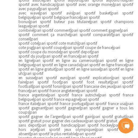
sportif avec handicap|pari sportif avec orange money|pari sportif
avec paypal|pari sportif
avec wave|pari sportif avis|pari sportif basket|pari sportif
belgique|pari sportif belgique france|pari sportif
bonus|pari sportif buteur pas titulaire|pari sportif champions
league|pari sportif
combiné|pari sportif comment|pari sportif comment gagner|pari
sportif comment ça marche|pari sportif comparatif|pari sportif
conseil|pari
sportif cote|pari sportif cote match|pari sportif
cote psg|pari sportif coupe|pari sportif coupe de france|pari
sportif coupe du monde|pari sportif depot|pari
sportif du jour|pari sportif en france|pari sportif
en ligne|pari sportif en ligne au cameroun|pari sportif en ligne
belgique|pari sportif en ligne canada|pari sportif en ligne france|pari
sportif en ligne gratuit|pari sportif en ligne suisse|pari sportif en ligne
ufc|pari sportif
en suisse|pari sportif euro|pari sportif explication|pari sportif
faire|pari sportif foot|pari sportif foot resultat|pari sportif
football|pari sportif forum|pari sportif francaise des jeux|pari sportif
france|pari sportif france angleterre|pari sportif
france argentine|pari sportif france autriche|pari sportif france
belgique|pari sportif france espagne|pari sportif
france italie|pari sportif france portugal|pari sportif france usa|pari
sportif gagnant|pari sportif gagner|pari sportif gagner a tous les
coups|pari
sportif gagner de l’argent|pari sportif gain|pari sportif gratuit|pari
sportif gratuit pour gagner des cadeaux|pari sportif gratuit
sans depot|pari sportif handicap|pari sportif hockey|pari sportif
hors arjel|pari sportif jeux olympiques|pari sportif joueur
absent|pari sportif le plus rentable|pari sportif
leicester champion|pari sportif ligue 1|pari sportif