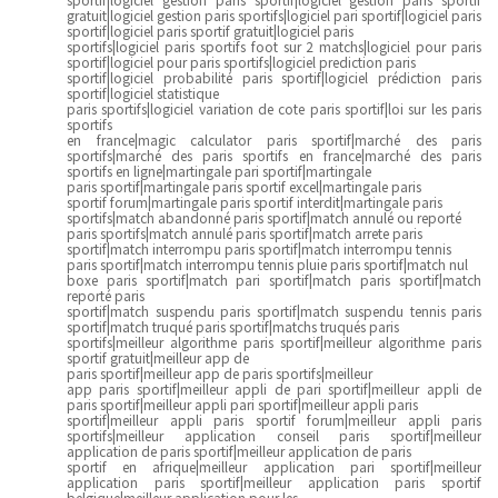
gratuit|logiciel gestion paris sportifs|logiciel pari sportif|logiciel paris
sportif|logiciel paris sportif gratuit|logiciel paris
sportifs|logiciel paris sportifs foot sur 2 matchs|logiciel pour paris
sportif|logiciel pour paris sportifs|logiciel prediction paris
sportif|logiciel probabilité paris sportif|logiciel prédiction paris
sportif|logiciel statistique
paris sportifs|logiciel variation de cote paris sportif|loi sur les paris
sportifs
en france|magic calculator paris sportif|marché des paris
sportifs|marché des paris sportifs en france|marché des paris
sportifs en ligne|martingale pari sportif|martingale
paris sportif|martingale paris sportif excel|martingale paris
sportif forum|martingale paris sportif interdit|martingale paris
sportifs|match abandonné paris sportif|match annulé ou reporté
paris sportifs|match annulé paris sportif|match arrete paris
sportif|match interrompu paris sportif|match interrompu tennis
paris sportif|match interrompu tennis pluie paris sportif|match nul
boxe paris sportif|match pari sportif|match paris sportif|match
reporté paris
sportif|match suspendu paris sportif|match suspendu tennis paris
sportif|match truqué paris sportif|matchs truqués paris
sportifs|meilleur algorithme paris sportif|meilleur algorithme paris
sportif gratuit|meilleur app de
paris sportif|meilleur app de paris sportifs|meilleur
app paris sportif|meilleur appli de pari sportif|meilleur appli de
paris sportif|meilleur appli pari sportif|meilleur appli paris
sportif|meilleur appli paris sportif forum|meilleur appli paris
sportifs|meilleur application conseil paris sportif|meilleur
application de paris sportif|meilleur application de paris
sportif en afrique|meilleur application pari sportif|meilleur
application paris sportif|meilleur application paris sportif
belgique|meilleur application pour les