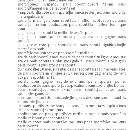
sportif|joueur suspendu paris sportif|joueurs italiens paris
sportifs|l’argent des paris sportifs est
il imposable|la cote paris sportif|la francaise des jeux paris sportif|la
martingale paris
sportif|la martingale paris sportifs|la meilleur application de paris
sportif|la meilleur application paris sportif|la meilleur technique
pour
gagner au paris sportif|la méthode secrète pour
gagner aux paris sportifs pdf|la plus grosse cote gagner paris
sportif|la
plus grosse cote paris sportif|ldem paris sportif signification|le
marché des paris
sportifs|le meilleur site de pari sportif|le meilleur
site de paris sportif|le meilleur site de paris sportif en ligne|le meilleur
site de paris sportifs|le plus gros gain au paris sportif|le plus gros
paris sportif|le plus gros paris sportif
du monde|les 10 meilleurs sites de paris sportifs|les 10 meilleurs sites
de paris sportifs en afrique|les 17 secrets pour gagner rapidement
aux paris sportifs|les 17
secrets pour gagner rapidement aux paris sportifs pdf|les
application de paris sportif|les applications paris sportifs|les bonus
paris sportifs|les bookmakers paris sportifs|les cotes paris
sportifs|les gains de
paris sportifs sont ils imposables|les gains des paris sportifs sont ils
imposables|les jeux
de paris sportifs|les meilleur paris sportif|les meilleures applications
de paris sportifs|les meilleurs
applications de paris sportifs|les meilleurs bonus paris sportif|les
meilleurs bonus paris sportifs|les
meilleurs cotes paris sportif|les meilleurs paris sportifs|les meilleurs
paris sportifs
du jour|les meilleurs site de paris sportif|les meilleurs site de paris