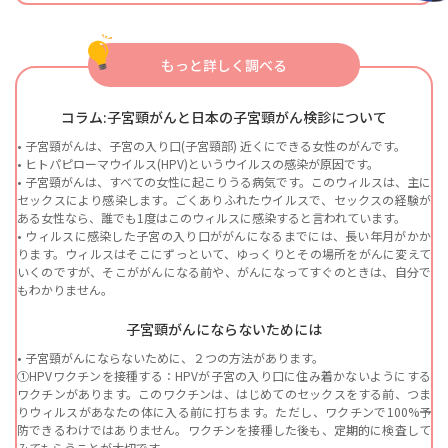
もっと詳しく調べる
コラム:子宮頸がんと日本の子宮頸がん検診について
• 子宮頸がんは、子宮の入り口(子宮頸部) 近くにできる女性のがんです。
• ヒトパピローマウイルス(HPV)というウイルスの感染が原因です。
• 子宮頸がんは、すべての女性に起こりうる病気です。このウィルスは、主に
セックスにより感染します。ごくありふれたウイルスで、セックスの経験が
ある女性なら、誰でも1度はこのウィルスに感染すると言われています。
• ウィルスに感染した子宮の入り口ががんになるまでには、長い年月がかか
ります。ウィルスはそこにずっといて、ゆっくりとその場所をがんに変えて
いくのですが、そこががんになる前や、がんになってすぐのときは、自分で
もわかりません。
子宮頸がんにならないためには
• 子宮頸がんにならないために、２つの方法があります。
①HPVワクチンを接種する：HPVが子宮の入り口に住み着かないようにする
ワクチンがあります。このワクチンは、はじめてのセックスをする前、つま
りウィルスがあなたの体に入る前に打ちます。ただし、ワクチンで100%予
防できるわけではありません。
ワクチンを接種した後も、定期的に検査して
みてもらうことが大切です。