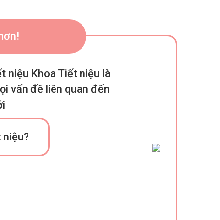
 hơn!
t niệu Khoa Tiết niệu là
mọi vấn đề liên quan đến
ới
t niệu?