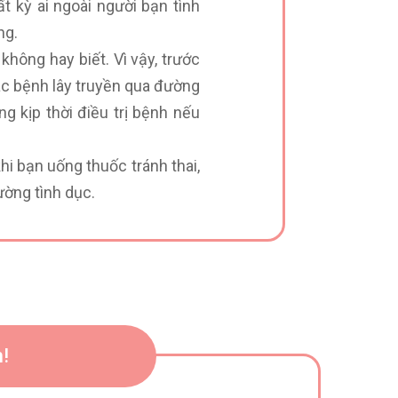
t kỳ ai ngoài người bạn tình
ng.
hông hay biết. Vì vậy, trước
các bệnh lây truyền qua đường
g kịp thời điều trị bệnh nếu
khi bạn uống thuốc tránh thai,
ường tình dục.
!