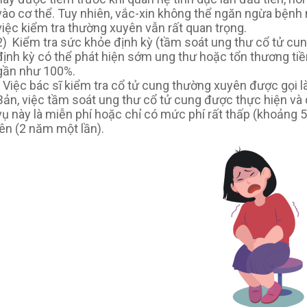
vào cơ thể. Tuy nhiên, vắc-xin không thể ngăn ngừa bệnh
việc kiểm tra thường xuyên vẫn rất quan trọng.
2) Kiểm tra sức khỏe định kỳ (tầm soát ung thư cổ tử cung
định kỳ có thể phát hiện sớm ung thư hoặc tổn thương tiền 
gần như 100%.
• Việc bác sĩ kiểm tra cổ tử cung thường xuyên được gọi l
Bản, việc tầm soát ung thư cổ tử cung được thực hiện và 
vụ này là miễn phí hoặc chỉ có mức phí rất thấp (khoảng 5
lên (2 năm một lần).