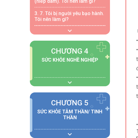
(hiếp dâm). Tôi nên làm gì?
3. 7.
Tôi bị người yêu bạo hành.
Tôi nên làm gì?
CHƯƠNG 4
SỨC KHỎE NGHỀ NGHIỆP
CHƯƠNG 5
SỨC KHỎE TÂM THẦN/ TINH
THẦN
•