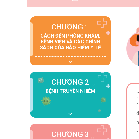
CHƯƠNG 1
CÁCH ĐẾN PHÒNG KHÁM,
BỆNH VIỆN VÀ CÁC CHÍNH
SÁCH CỦA BẢO HIỂM Y TẾ
CHƯƠNG 2
BỆNH TRUYỀN NHIỄM
[
•
đ
n
•
CHƯƠNG 3