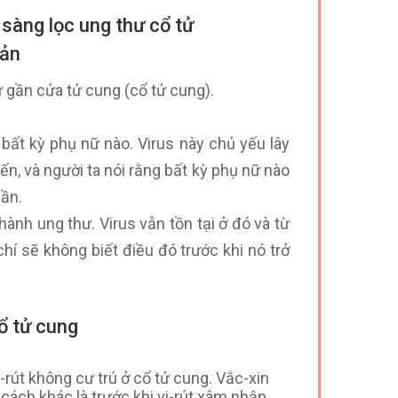
sàng lọc ung thư cổ tử
Bản
ữ gần cửa tử cung (cổ tử cung).
bất kỳ phụ nữ nào. Virus này chủ yếu lây
iến, và người ta nói rằng bất kỳ phụ nữ nào
lần.
ành ung thư. Virus vẫn tồn tại ở đó và từ
hí sẽ không biết điều đó trước khi nó trở
ổ tử cung
-rút không cư trú ở cổ tử cung. Vắc-xin
 cách khác là trước khi vi-rút xâm nhập