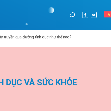
ây truyền qua đường tình dục như thế nào?
H DỤC VÀ SỨC KHỎE