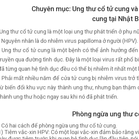
Chuyên mục: Ung thư cổ tử cung và 
cung tại Nhật 
Ung thư cổ tử cung là một loại ung thư phát triển ở phụ n
• Nguyên nhân là do nhiễm virus papilloma ở người (HPV).
• Ung thư cổ tử cung là một bệnh có thể ảnh hưởng đến 
truyền qua đường tình dục. Đây là một loại virus rất phổ b
đã từng quan hệ tình dục đều có thể bị nhiễm ít nhất một 
• Phải mất nhiều năm để cửa tử cung bị nhiễm virus trở th
từ biến đổi khu vực này thành ung thư, nhưng bạn thậm c
thành ung thư hoặc ngay sau khi nó đã phát triển.
Phòng ngừa ung thư c
Có hai cách để phòng ngừa ung thư cổ tử cung.
1) Tiêm vắc-xin HPV: Có một loại vắc-xin đảm bảo rằng vi
này được tiêm trước khi quan hệ tình dục lần đầu tiên, nói