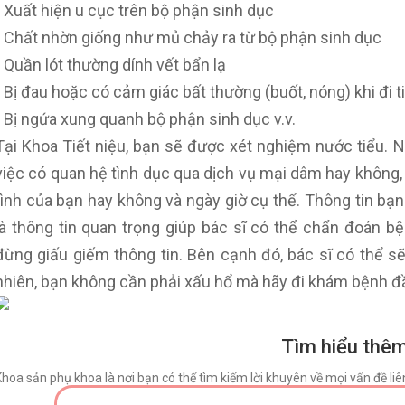
• Xuất hiện u cục trên bộ phận sinh dục
• Chất nhờn giống như mủ chảy ra từ bộ phận sinh dục
• Quần lót thường dính vết bẩn lạ
• Bị đau hoặc có cảm giác bất thường (buốt, nóng) khi đi t
• Bị ngứa xung quanh bộ phận sinh dục v.v.
Tại Khoa Tiết niệu, bạn sẽ được xét nghiệm nước tiểu. Ngo
việc có quan hệ tình dục qua dịch vụ mại dâm hay không, 
tình của bạn hay không và ngày giờ cụ thể. Thông tin bạ
là thông tin quan trọng giúp bác sĩ có thể chẩn đoán bện
đừng giấu giếm thông tin. Bên cạnh đó, bác sĩ có thể s
nhiên, bạn không cần phải xấu hổ mà hãy đi khám bệnh đ
Tìm hiểu thêm
Khoa sản phụ khoa là nơi bạn có thể tìm kiếm lời khuyên về mọi vấn đề li