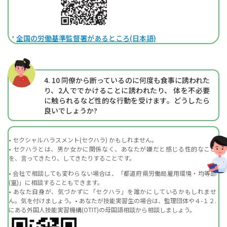
全国の労働基準監督署があるところ(日本語)
*
4. 10
同僚から断っているのに何度も食事に誘われた
り、2人ででかけることに誘われたり、 体を不必要
に触られるなど性的な行動を受けます。どうしたら
良いでしょうか?
• セクシャルハラスメント(セクハラ) かもしれません。
• セクハラとは、男か女かに関係なく、あなたが嫌だと感じる性的なこと
を、言ってきたり、してきたりすることです。
• 会社で相談しても変わらない場合は、「都道府県労働局雇用環境・均等部
(室)」に相談することもできます。
• あなた自身が、気づかずに「セクハラ」を誰かにしているかもしれませ
ん。気を付けましょう。
• あなたが技能実習生の場合は、監理団体や４-１２.
にある外国人技能実習機構(OTIT)の母国語相談から相談しましょう。