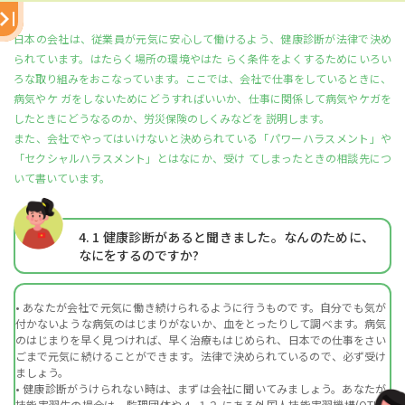
日本の会社は、従業員が元気に安心して働けるよう、健康診断が法律で決め
られています。はたらく場所の環境やはた らく条件をよくするためにいろい
ろな取り組みをおこなっています。ここでは、会社で仕事をしているときに、
病気やケ ガをしないためにどうすればいいか、仕事に関係して病気やケガを
したときにどうなるのか、労災保険のしくみなどを 説明します。
また、会社でやってはいけないと決められている「パワーハラスメント」や
「セクシャルハラスメント」とはなにか、受け てしまったときの相談先につ
いて書いています。
4. 1
健康診断があると聞きました。なんのために、
なにをするのですか?
• あなたが会社で元気に働き続けられるように行うものです。自分でも気が
付かないような病気のはじまりがないか、血をとったりして調べます。病気
のはじまりを早く見つければ、早く治療もはじめられ、日本での仕事をさい
ごまで元気に続けることができます。法律で決められているので、必ず受け
ましょう。
• 健康診断がうけられない時は、まずは会社に聞いてみましょう。あなたが
技能実習生の場合は、監理団体や４-１２.にある外国人技能実習機構(OTIT)