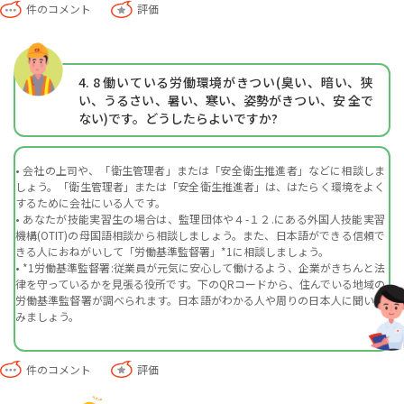
件のコメント
評価
4. 8
働いている労働環境がきつい(臭い、暗い、狭
い、うるさい、暑い、寒い、姿勢がきつい、安 全で
ない)です。どうしたらよいですか?
• 会社の上司や、「衛生管理者」または「安全衛生推進者」などに相談しま
しょう。「衛生管理者」または「安全衛生推進者」は、はたらく環境をよく
するために会社にいる人です。
• あなたが技能実習生の場合は、監理団体や４-１２.にある外国人技能実習
機構(OTIT)の母国語相談から相談しましょう。また、日本語ができる信頼で
きる人におねがいして「労働基準監督署」*1に相談しましょう。
• *1労働基準監督署:従業員が元気に安心して働けるよう、企業がきちんと法
律を守っているかを見張る役所です。下のQRコードから、住んでいる地域の
労働基準監督署が調べられます。日本語がわかる人や周りの日本人に聞いて
みましょう。
件のコメント
評価