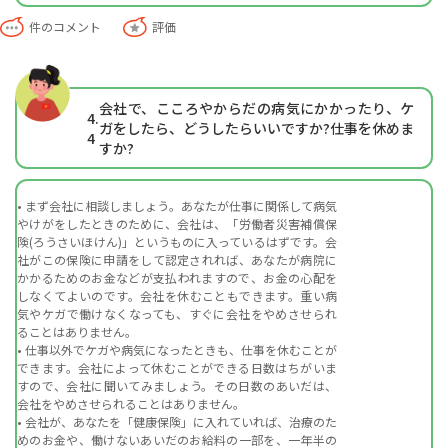
件のコメント
評価
会社で、こころやからだの病気にかかったり、ケ
4.
ガをしたら、どうしたらいいですか?仕事を休めま
4
すか?
• まず会社に相談しましょう。あなたが仕事に関係して病気
やけがをしたときのために、会社は、「労働者災害補償保
険(ろうさいほけん)」というものに入っているはずです。会
社がこの保険に申請をして認定されれば、あなたが病院に
かかるためのお金などが支払われますので、お金の心配を
しなくてよいのです。会社を休むこともできます。重い病
気やケガで働けなくなっても、すぐに会社をやめさせられ
ることはありません。
• 仕事以外でケガや病気になったときも、仕事を休むことが
できます。会社によって休むことができる日数はちがいま
すので、会社に聞いてみましょう。その日数のあいだは、
会社をやめさせられることはありません。
• 会社が、あなたを「健康保険」に入れていれば、治療のた
めのお金や、働けないあいだのお給料の一部を、一年半の