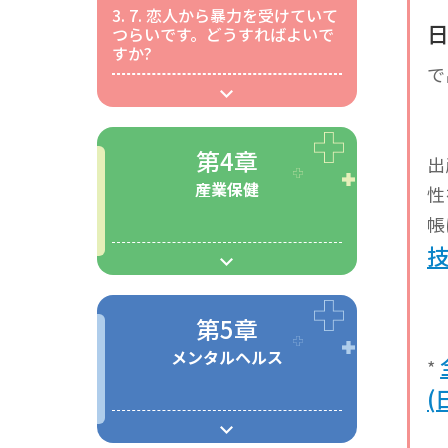
3. 7.
恋人から暴力を受けていて
つらいです。どうすればよいで
すか?
で
第4章
出
産業保健
性
帳
技
第5章
メンタルヘルス
*
(