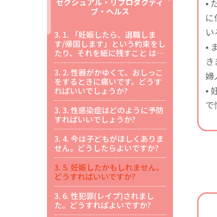
セクシュアル・リプロダクティ
•
ブ・ヘルス
に
い
3. 1.
「妊娠したら、退職しま
す/帰国します」という約束をし
•
たり、それを紙に残すこと は、
き
日本では、よくあることなので
しょうか?署名しなかったらど
3. 2.
性器がかゆくて、おしっこ
婦
うなりますか?
をするときに痛いです。どうす
•
ればいいでしょうか?
で
3. 3.
性感染症はどのように予防
すればいいでしょうか?
3. 4.
今は子どもがほしくありま
せん。どうしたらよいですか?
3. 5.
妊娠したかもしれません。
どうすればいいですか?
3. 6.
性犯罪(レイプ)されまし
た。どうすればよいですか?