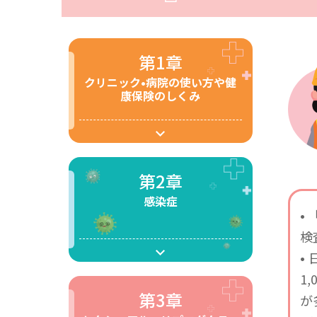
第1章
クリニック•病院の使い方や健
康保険のしくみ
第2章
感染症
•
検
•
1
第3章
が