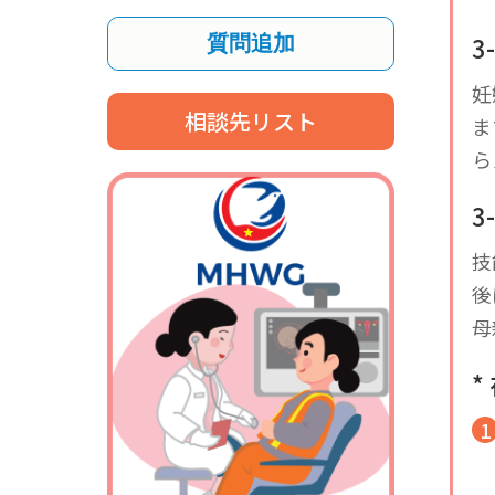
3
質問追加
妊
相談先リスト
ま
ら
3
技
後
母
*