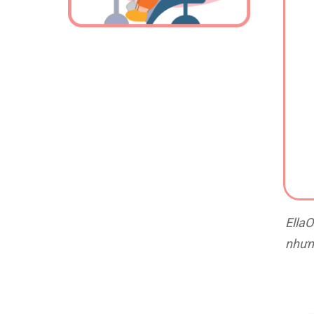
Ella
nhưn