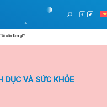
 Tôi cần làm gì?
H DỤC VÀ SỨC KHỎE