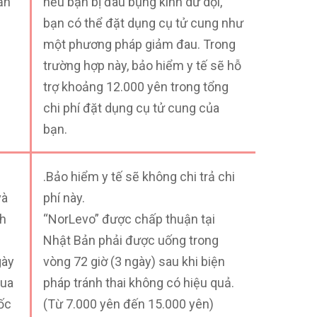
ẫn
nếu bạn bị đau bụng kinh dữ dội,
bạn có thể đặt dụng cụ tử cung như
một phương pháp giảm đau. Trong
trường hợp này, bảo hiểm y tế sẽ hỗ
trợ khoảng 12.000 yên trong tổng
chi phí đặt dụng cụ tử cung của
bạn.
ụ
.Bảo hiểm y tế sẽ không chi trả chi
và
phí này.
nh
“NorLevo” được chấp thuận tại
Nhật Bản phải được uống trong
gày
vòng 72 giờ (3 ngày) sau khi biện
mua
pháp tránh thai không có hiệu quả.
ốc
(Từ 7.000 yên đến 15.000 yên)