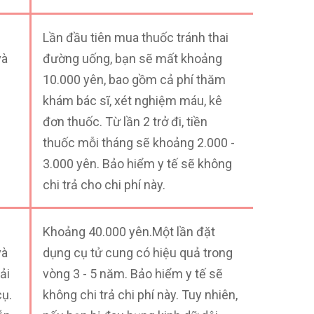
ụ
Lần đầu tiên mua thuốc tránh thai
và
đường uống, bạn sẽ mất khoảng
10.000 yên, bao gồm cả phí thăm
khám bác sĩ, xét nghiệm máu, kê
đơn thuốc. Từ lần 2 trở đi, tiền
thuốc mỗi tháng sẽ khoảng 2.000 -
3.000 yên. Bảo hiểm y tế sẽ không
chi trả cho chi phí này.
ụ
Khoảng 40.000 yên.Một lần đặt
và
dụng cụ tử cung có hiệu quả trong
ải
vòng 3 - 5 năm. Bảo hiểm y tế sẽ
cụ.
không chi trả chi phí này. Tuy nhiên,