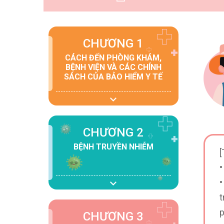
CHƯƠNG 1
CÁCH ĐẾN PHÒNG KHÁM,
BỆNH VIỆN VÀ CÁC CHÍNH
SÁCH CỦA BẢO HIỂM Y TẾ
CHƯƠNG 2
BỆNH TRUYỀN NHIỄM
[
•
•
t
p
CHƯƠNG 3