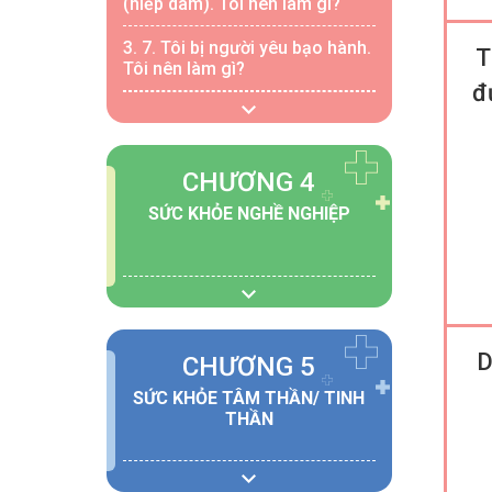
(hiếp dâm). Tôi nên làm gì?
3. 7.
Tôi bị người yêu bạo hành.
T
Tôi nên làm gì?
đ
CHƯƠNG 4
SỨC KHỎE NGHỀ NGHIỆP
D
CHƯƠNG 5
SỨC KHỎE TÂM THẦN/ TINH
THẦN