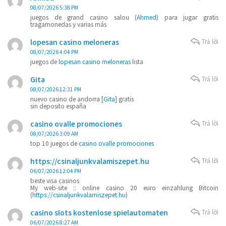
08/07/2026 5:38 PM
juegos de grand casino salou (
Ahmed
) para jugar gratis
tragamonedas y varias más
lopesan casino meloneras
Trả lời
08/07/2026 4:04 PM
juegos de
lopesan casino meloneras
lista
Gita
Trả lời
08/07/2026 12:31 PM
nuevo casino de andorra [
Gita
] gratis
sin deposito españa
casino ovalle promociones
Trả lời
08/07/2026 3:09 AM
top 10 juegos de
casino ovalle promociones
https://csinaljunkvalamiszepet.hu
Trả lời
06/07/2026 12:04 PM
beste visa casinos
My web-site :: online casino 20 euro einzahlung Bitcoin
(
https://csinaljunkvalamiszepet.hu
)
casino slots kostenlose spielautomaten
Trả lời
06/07/2026 8:27 AM