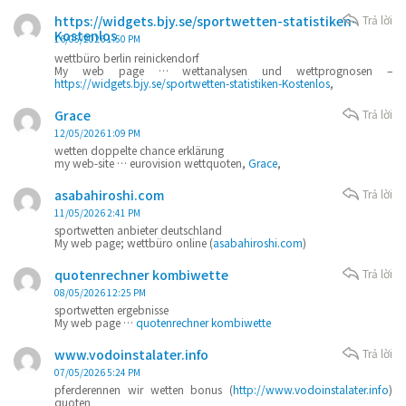
https://widgets.bjy.se/sportwetten-statistiken-
Trả lời
Kostenlos
16/05/2026 1:50 PM
wettbüro berlin reinickendorf
My web page … wettanalysen und wettprognosen –
https://widgets.bjy.se/sportwetten-statistiken-Kostenlos
,
Grace
Trả lời
12/05/2026 1:09 PM
wetten doppelte chance erklärung
my web-site … eurovision wettquoten,
Grace
,
asabahiroshi.com
Trả lời
11/05/2026 2:41 PM
sportwetten anbieter deutschland
My web page; wettbüro online (
asabahiroshi.com
)
quotenrechner kombiwette
Trả lời
08/05/2026 12:25 PM
sportwetten ergebnisse
My web page …
quotenrechner kombiwette
www.vodoinstalater.info
Trả lời
07/05/2026 5:24 PM
pferderennen wir wetten bonus (
http://www.vodoinstalater.info
)
quoten