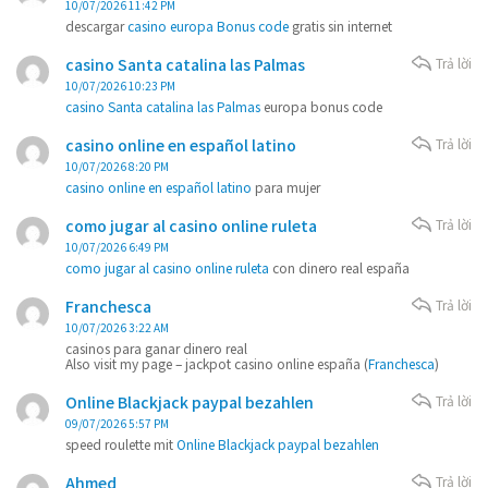
10/07/2026 11:42 PM
descargar
casino europa Bonus code
gratis sin internet
casino Santa catalina las Palmas
Trả lời
10/07/2026 10:23 PM
casino Santa catalina las Palmas
europa bonus code
casino online en español latino
Trả lời
10/07/2026 8:20 PM
casino online en español latino
para mujer
como jugar al casino online ruleta
Trả lời
10/07/2026 6:49 PM
como jugar al casino online ruleta
con dinero real españa
Franchesca
Trả lời
10/07/2026 3:22 AM
casinos para ganar dinero real
Also visit my page – jackpot casino online españa (
Franchesca
)
Online Blackjack paypal bezahlen
Trả lời
09/07/2026 5:57 PM
speed roulette mit
Online Blackjack paypal bezahlen
Ahmed
Trả lời