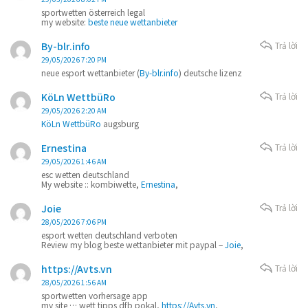
sportwetten österreich legal
my website:
beste neue wettanbieter
By-blr.info
Trả lời
29/05/2026 7:20 PM
neue esport wettanbieter (
By-blr.info
) deutsche lizenz
KöLn WettbüRo
Trả lời
29/05/2026 2:20 AM
KöLn WettbüRo
augsburg
Ernestina
Trả lời
29/05/2026 1:46 AM
esc wetten deutschland
My website :: kombiwette,
Ernestina
,
Joie
Trả lời
28/05/2026 7:06 PM
esport wetten deutschland verboten
Review my blog beste wettanbieter mit paypal –
Joie
,
https://Avts.vn
Trả lời
28/05/2026 1:56 AM
sportwetten vorhersage app
my site … wett tipps dfb pokal,
https://Avts.vn
,