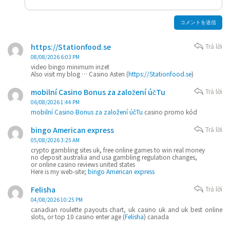
https://Stationfood.se
Trả lời
08/08/2026 6:03 PM
video bingo minimum inzet
Also visit my blog … Casino Asten (
https://Stationfood.se
)
mobilní Casino Bonus za založení účTu
Trả lời
06/08/2026 1:44 PM
mobilní Casino Bonus za založení účTu
casino promo kód
bingo American express
Trả lời
05/08/2026 3:25 AM
crypto gambling sites uk, free online games to win real money
no deposit australia and usa gambling regulation changes,
or online casino reviews united states
Here is my web-site;
bingo American express
Felisha
Trả lời
04/08/2026 10:25 PM
canadian roulette payouts chart, uk casino uk and uk best online
slots, or top 10 casino enter age (
Felisha
) canada