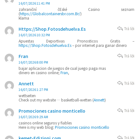
16/07/2026 11:41 PM
zahraniční čEské Casino seznam
(
https://Globalcontainersbr.com.Br/
)
klarna
Https://Shop.Fotosdehuelva.Es
Trả lời
16/07/2026 10:32 PM
Apuestas Deportivas Pronosticos Gratis –
https://Shop.Fotosdehuelva.Es
– por internet para ganar dinero
Fran
Trả lời
16/07/2026 8:00 PM
bajar aplicacion de juegos de cual juego paga mas
dinero en casino online;
Fran
,
Annett
Trả lời
16/07/2026 1:27 PM
wettseiten
Check out my website … basketball-wetten (
Annett
)
Promociones casino monticello
Trả lời
16/07/2026 9:29 AM
casinos online seguros y fiables
Here is my web blog:
Promociones casino monticello
kemet-Edizioni.com
Trả lời