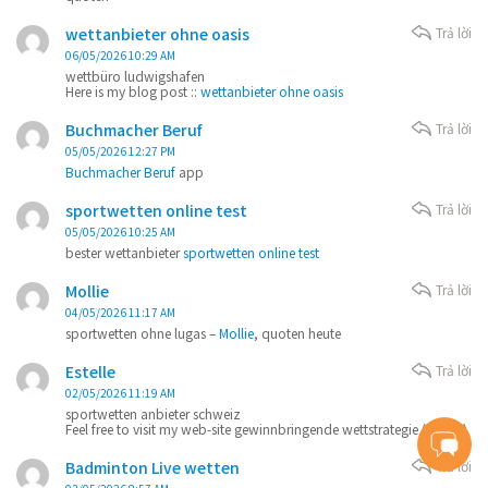
wettanbieter ohne oasis
Trả lời
06/05/2026 10:29 AM
wettbüro ludwigshafen
Here is my blog post ::
wettanbieter ohne oasis
Buchmacher Beruf
Trả lời
05/05/2026 12:27 PM
Buchmacher Beruf
app
sportwetten online test
Trả lời
05/05/2026 10:25 AM
bester wettanbieter
sportwetten online test
Mollie
Trả lời
04/05/2026 11:17 AM
sportwetten ohne lugas –
Mollie
, quoten heute
Estelle
Trả lời
02/05/2026 11:19 AM
sportwetten anbieter schweiz
Feel free to visit my web-site gewinnbringende wettstrategie (
Estelle
)
Badminton Live wetten
Trả lời