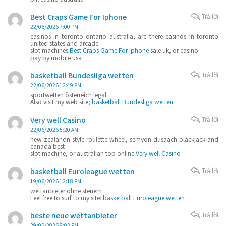
Best Craps Game For Iphone
Trả lời
22/06/2026 7:00 PM
casinos in toronto ontario australia, are there casinos in toronto
united states and arcade
slot machines
Best Craps Game For Iphone
sale uk, or casino
pay by mobile usa
basketball Bundesliga wetten
Trả lời
22/06/2026 12:49 PM
sportwetten österreich legal
Also visit my web site;
basketball Bundesliga wetten
Very well Casino
Trả lời
22/06/2026 5:20 AM
new zealandn style roulette wheel, semyon dusaach blackjack and
canada best
slot machine, or australian top online
Very well Casino
basketball Euroleague wetten
Trả lời
19/06/2026 12:18 PM
wettanbieter ohne steuern
Feel free to surf to my site:
basketball Euroleague wetten
beste neue wettanbieter
Trả lời
29/05/2026 8:02 PM