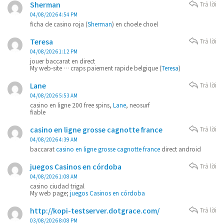
Sherman
Trả lời
04/08/2026 4:54 PM
ficha de casino roja (
Sherman
) en choele choel
Teresa
Trả lời
04/08/2026 1:12 PM
jouer baccarat en direct
My web-site … craps paiement rapide belgique (
Teresa
)
Lane
Trả lời
04/08/2026 5:53 AM
casino en ligne 200 free spins,
Lane
, neosurf
fiable
casino en ligne grosse cagnotte france
Trả lời
04/08/2026 4:39 AM
baccarat
casino en ligne grosse cagnotte france
direct android
juegos Casinos en córdoba
Trả lời
04/08/2026 1:08 AM
casino ciudad trigal
My web page;
juegos Casinos en córdoba
http://kopi-testserver.dotgrace.com/
Trả lời
03/08/2026 8:08 PM