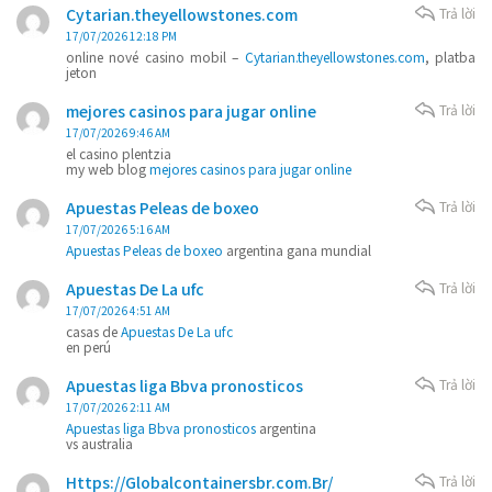
Cytarian.theyellowstones.com
Trả lời
17/07/2026 12:18 PM
online nové casino mobil –
Cytarian.theyellowstones.com
, platba
jeton
mejores casinos para jugar online
Trả lời
17/07/2026 9:46 AM
el casino plentzia
my web blog
mejores casinos para jugar online
Apuestas Peleas de boxeo
Trả lời
17/07/2026 5:16 AM
Apuestas Peleas de boxeo
argentina gana mundial
Apuestas De La ufc
Trả lời
17/07/2026 4:51 AM
casas de
Apuestas De La ufc
en perú
Apuestas liga Bbva pronosticos
Trả lời
17/07/2026 2:11 AM
Apuestas liga Bbva pronosticos
argentina
vs australia
Https://Globalcontainersbr.com.Br/
Trả lời