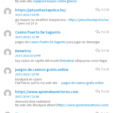
My web-site;
najlepsze kasyno online gliwice
https://jatszohaztapolca.hu/
Trả lời
30/07/2026 7:06 PM
gry kasyno na smartfon bezpieczne –
https://jatszohaztapolca.hu/
– żywo od 10 zł
Casino Puerto De Sagunto
Trả lời
30/07/2026 1:10 PM
juegos de
Casino Puerto De Sagunto
para jugar sin descargar
Demetria
Trả lời
29/07/2026 10:56 PM
hay casino en capilla del monte (
Demetria
) villajoyosa como llegar
juegos de casinos gratis online
Trả lời
29/07/2026 7:20 PM
blackjack en casino
Feel free to surf to my web-site …
juegos de casinos gratis online
https://www.aprendeavertoros.com
Trả lời
28/07/2026 7:25 AM
diamond slots nederland
My web-site: Blackjack sittard (
https://www.aprendeavertoros.com
)