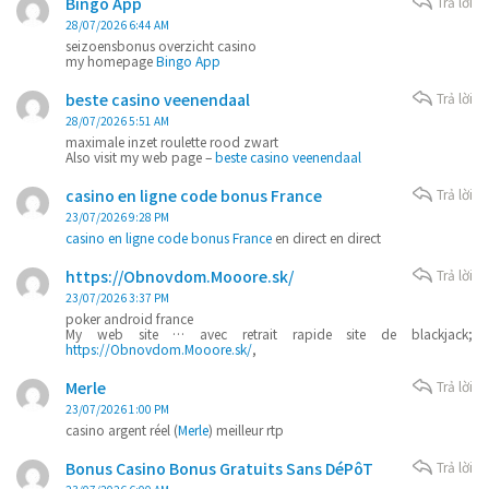
Bingo App
Trả lời
28/07/2026 6:44 AM
seizoensbonus overzicht casino
my homepage
Bingo App
beste casino veenendaal
Trả lời
28/07/2026 5:51 AM
maximale inzet roulette rood zwart
Also visit my web page –
beste casino veenendaal
casino en ligne code bonus France
Trả lời
23/07/2026 9:28 PM
casino en ligne code bonus France
en direct en direct
https://Obnovdom.Mooore.sk/
Trả lời
23/07/2026 3:37 PM
poker android france
My web site … avec retrait rapide site de blackjack;
https://Obnovdom.Mooore.sk/
,
Merle
Trả lời
23/07/2026 1:00 PM
casino argent réel (
Merle
) meilleur rtp
Bonus Casino Bonus Gratuits Sans DéPôT
Trả lời