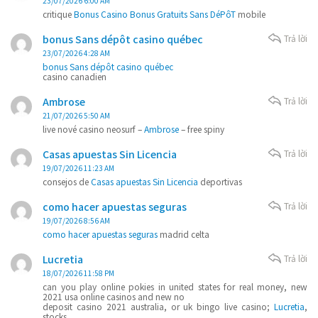
23/07/2026 6:00 AM
critique
Bonus Casino Bonus Gratuits Sans DéPôT
mobile
bonus Sans dépôt casino québec
Trả lời
23/07/2026 4:28 AM
bonus Sans dépôt casino québec
casino canadien
Ambrose
Trả lời
21/07/2026 5:50 AM
live nové casino neosurf –
Ambrose
– free spiny
Casas apuestas Sin Licencia
Trả lời
19/07/2026 11:23 AM
consejos de
Casas apuestas Sin Licencia
deportivas
como hacer apuestas seguras
Trả lời
19/07/2026 8:56 AM
como hacer apuestas seguras
madrid celta
Lucretia
Trả lời
18/07/2026 11:58 PM
can you play online pokies in united states for real money, new
2021 usa online casinos and new no
deposit casino 2021 australia, or uk bingo live casino;
Lucretia
,
stocks