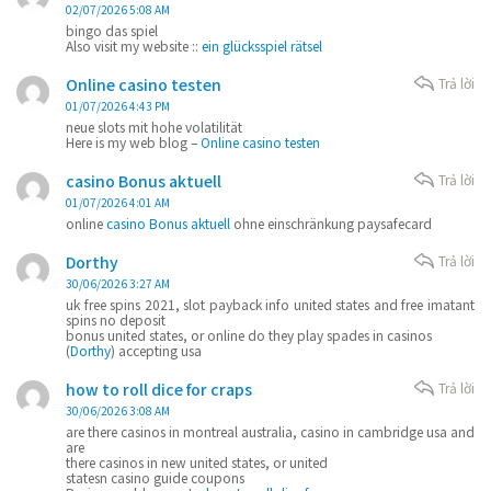
02/07/2026 5:08 AM
bingo das spiel
Also visit my website ::
ein glücksspiel rätsel
Online casino testen
Trả lời
01/07/2026 4:43 PM
neue slots mit hohe volatilität
Here is my web blog –
Online casino testen
casino Bonus aktuell
Trả lời
01/07/2026 4:01 AM
online
casino Bonus aktuell
ohne einschränkung paysafecard
Dorthy
Trả lời
30/06/2026 3:27 AM
uk free spins 2021, slot payback info united states and free imatant
spins no deposit
bonus united states, or online do they play spades in casinos
(
Dorthy
) accepting usa
how to roll dice for craps
Trả lời
30/06/2026 3:08 AM
are there casinos in montreal australia, casino in cambridge usa and
are
there casinos in new united states, or united
statesn casino guide coupons