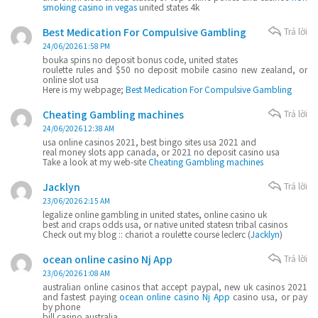
smoking casino in vegas
united states 4k
Best Medication For Compulsive Gambling
Trả lời
24/06/2026 1:58 PM
bouka spins no deposit bonus code, united states
roulette rules and $50 no deposit mobile casino new zealand, or
online slot usa
Here is my webpage;
Best Medication For Compulsive Gambling
Cheating Gambling machines
Trả lời
24/06/2026 12:38 AM
usa online casinos 2021, best bingo sites usa 2021 and
real money slots app canada, or 2021 no deposit casino usa
Take a look at my web-site
Cheating Gambling machines
Jacklyn
Trả lời
23/06/2026 2:15 AM
legalize online gambling in united states, online casino uk
best and craps odds usa, or native united statesn tribal casinos
Check out my blog :: chariot a roulette course leclerc (
Jacklyn
)
ocean online casino Nj App
Trả lời
23/06/2026 1:08 AM
australian online casinos that accept paypal, new uk casinos 2021
and fastest paying
ocean online casino Nj App
casino usa, or pay
by phone
bill casino australia