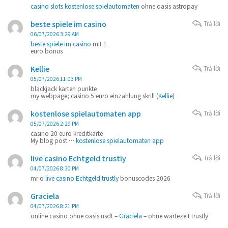
casino slots kostenlose spielautomaten
ohne oasis astropay
beste spiele im casino
Trả lời
06/07/2026 3:29 AM
beste spiele im casino
mit 1
euro bonus
Kellie
Trả lời
05/07/2026 11:03 PM
blackjack karten punkte
my webpage; casino 5 euro einzahlung skrill (
Kellie
)
kostenlose spielautomaten app
Trả lời
05/07/2026 2:29 PM
casino 20 euro kreditkarte
My blog post …
kostenlose spielautomaten app
live casino Echtgeld trustly
Trả lời
04/07/2026 8:30 PM
mr o
live casino Echtgeld trustly
bonuscodes 2026
Graciela
Trả lời
04/07/2026 8:21 PM
online casino ohne oasis usdt –
Graciela
– ohne wartezeit trustly