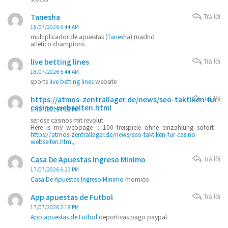
Tanesha
Trả lời
18/07/2026 6:44 AM
multiplicador de apuestas (
Tanesha
) madrid
atletico champions
live betting lines
Trả lời
18/07/2026 6:44 AM
sports
live betting lines
website
https://atmos-zentrallager.de/news/seo-taktiken-fur-
Trả lời
casino-webseiten.html
17/07/2026 7:18 PM
seriöse casinos mit revolut
Here is my webpage :: 100 freispiele ohne einzahlung sofort –
https://atmos-zentrallager.de/news/seo-taktiken-fur-casino-
webseiten.html
,
Casa De Apuestas Ingreso Minimo
Trả lời
17/07/2026 6:23 PM
Casa De Apuestas Ingreso Minimo
momios
App apuestas de Futbol
Trả lời
17/07/2026 2:18 PM
App apuestas de Futbol
deportivas pago paypal