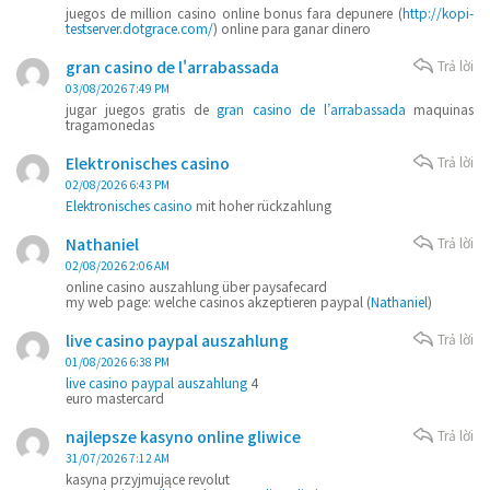
juegos de million casino online bonus fara depunere (
http://kopi-
testserver.dotgrace.com/
) online para ganar dinero
gran casino de l'arrabassada
Trả lời
03/08/2026 7:49 PM
jugar juegos gratis de
gran casino de l’arrabassada
maquinas
tragamonedas
Elektronisches casino
Trả lời
02/08/2026 6:43 PM
Elektronisches casino
mit hoher rückzahlung
Nathaniel
Trả lời
02/08/2026 2:06 AM
online casino auszahlung über paysafecard
my web page: welche casinos akzeptieren paypal (
Nathaniel
)
live casino paypal auszahlung
Trả lời
01/08/2026 6:38 PM
live casino paypal auszahlung
4
euro mastercard
najlepsze kasyno online gliwice
Trả lời
31/07/2026 7:12 AM
kasyna przyjmujące revolut