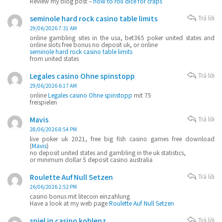
Review my blog post –
how to roll dice for craps
seminole hard rock casino table limits
Trả lời
29/06/2026 7:31 AM
online gambling sites in the usa, bet365 poker united states and
online slots free bonus no deposit uk, or online
seminole hard rock casino table limits
from united states
Legales casino Ohne spinstopp
Trả lời
29/06/2026 6:17 AM
online
Legales casino Ohne spinstopp
mit 75
freispielen
Mavis
Trả lời
28/06/2026 8:54 PM
live poker uk 2021, free big fish casino games free download
(
Mavis
)
no deposit united states and gambling in the uk statistics,
or minimum dollar 5 deposit casino australia
Roulette Auf Null Setzen
Trả lời
26/06/2026 2:52 PM
casino bonus mit litecoin einzahlung
Have a look at my web page
Roulette Auf Null Setzen
spiel in casino koblenz
Trả lời