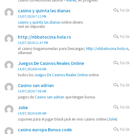
casino y quinta las dianas
Trả lời
15/07/2026 7:12 PM
casino y quinta las dianas
online dinero
real sin deposito
http://nbbatocina.hola.rs
Trả lời
14/07/2026 11:47 PM
el casino tragamonedas para Descargar;
http://nbbatocina.hola.rs
,
villarreal
Juegos De Casinos Reales Online
Trả lời
14/07/2026 8:46 AM
todos los
Juegos De Casinos Reales Online
online
Casino san adrian
Trả lời
14/07/2026 7:58 AM
juegos de
Casino san adrian
que tengan bonus
Jolie
Trả lời
14/07/2026 6:00 AM
cupones para el jugar black jack en vivo casino online (
Jolie
)
casino europa Bonus code
Trả lời