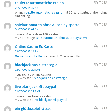
roulette automatiche casino
Trả lời
04/07/2026 4:30 AM
online
roulette automatiche casino
mit 10 euro startguthaben ohne
einzahlung
spielautomaten ohne Autoplay sperre
Trả lời
04/07/2026 3:01 AM
casino 50 einzahlen 100 spielen
my homepage;
spielautomaten ohne Autoplay sperre
Online Casino Ec Karte
Trả lời
03/07/2026 5:16 PM
Online Casino Ec Karte
casino ab 2 euro kreditkarte
blackjack basic strategie
Trả lời
02/07/2026 11:28 AM
neue sichere online casinos
my web site ::
blackjack basic strategie
live blackjack Mit paypal
Trả lời
02/07/2026 10:16 AM
casino ohne bonus spielen
my web site ::
live blackjack Mit paypal
ein glücksspiel rätsel
Trả lời