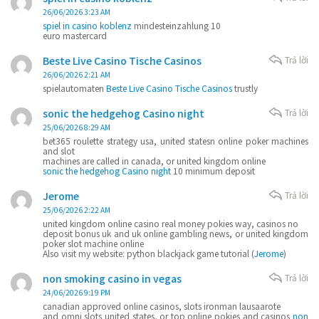
26/06/2026 3:23 AM
spiel in casino koblenz
mindesteinzahlung 10
euro mastercard
Beste Live Casino Tische Casinos
Trả lời
26/06/2026 2:21 AM
spielautomaten
Beste Live Casino Tische Casinos
trustly
sonic the hedgehog Casino night
Trả lời
25/06/2026 8:29 AM
bet365 roulette strategy usa, united statesn online poker machines
and slot
machines are called in canada, or united kingdom online
sonic the hedgehog Casino night
10 minimum deposit
Jerome
Trả lời
25/06/2026 2:22 AM
united kingdom online casino real money pokies way, casinos no
deposit bonus uk and uk online gambling news, or united kingdom
poker slot machine online
Also visit my website: python blackjack game tutorial (
Jerome
)
non smoking casino in vegas
Trả lời
24/06/2026 9:19 PM
canadian approved online casinos, slots ironman lausaarote
and omni slots united states, or top online pokies and casinos
non