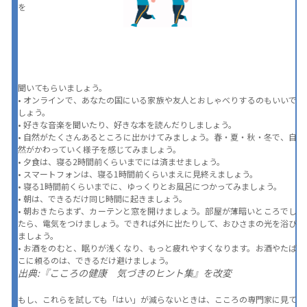
を
聞いてもらいましょう。
• オンラインで、あなたの国にいる家族や友人とおしゃべり
するのもいいで
しょう。
• 好きな音楽を聞いたり、好きな本を読んだりしましょう。
• 自然がたくさんあるところに出かけてみましょう。春・夏・秋・冬で、自
然がかわっていく様子を感じてみましょう。
• 夕食は、寝る2時間前くらいまでには済ませましょう。
• スマートフォンは、寝る1時間前くらいまえに見終えましょう。
• 寝る1時間前くらいまでに、ゆっくりとお風呂につかってみましょう。
• 朝は、できるだけ同じ時間に起きましょう。
• 朝おきたらまず、カーテンと窓を開けましょう。部屋が薄暗いところでし
たら、電気をつけましょう。できれば外に出たりして、おひさまの光を浴び
ましょう。
• お酒をのむと、眠りが浅くなり、もっと疲れやすくなります。お酒やたば
こに頼るのは、できるだけ避けましょう。
出典:『こころの健康　気づきのヒント集』を改変
もし、これらを試しても「はい」が減らないときは、こころの専門家に見て