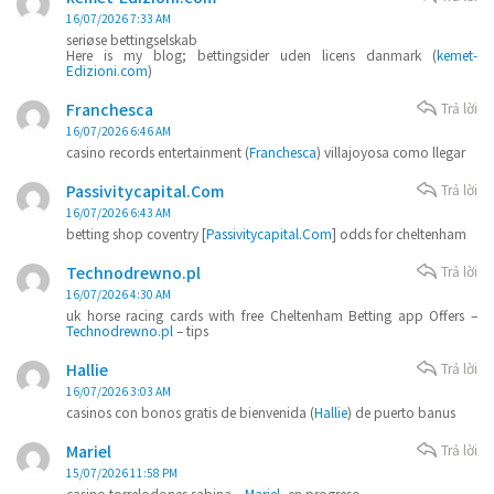
16/07/2026 7:33 AM
seriøse bettingselskab
Here is my blog; bettingsider uden licens danmark (
kemet-
Edizioni.com
)
Franchesca
Trả lời
16/07/2026 6:46 AM
casino records entertainment (
Franchesca
) villajoyosa como llegar
Passivitycapital.Com
Trả lời
16/07/2026 6:43 AM
betting shop coventry [
Passivitycapital.Com
] odds for cheltenham
Technodrewno.pl
Trả lời
16/07/2026 4:30 AM
uk horse racing cards with free Cheltenham Betting app Offers​ –
Technodrewno.pl
– tips​
Hallie
Trả lời
16/07/2026 3:03 AM
casinos con bonos gratis de bienvenida (
Hallie
) de puerto banus
Mariel
Trả lời
15/07/2026 11:58 PM
casino torrelodones sabina –
Mariel
, en progreso