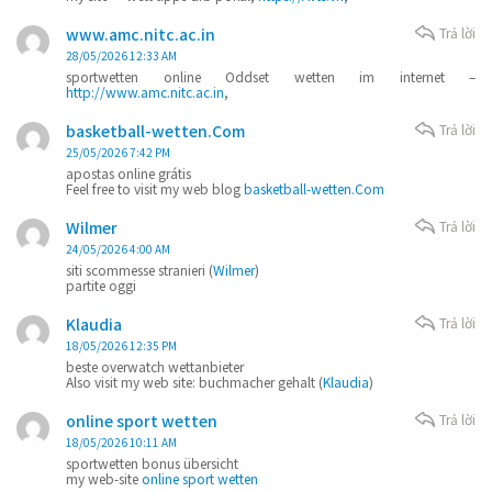
www.amc.nitc.ac.in
Trả lời
28/05/2026 12:33 AM
sportwetten online Oddset wetten im internet –
http://www.amc.nitc.ac.in
,
basketball-wetten.Com
Trả lời
25/05/2026 7:42 PM
apostas online grátis
Feel free to visit my web blog
basketball-wetten.Com
Wilmer
Trả lời
24/05/2026 4:00 AM
siti scommesse stranieri (
Wilmer
)
partite oggi
Klaudia
Trả lời
18/05/2026 12:35 PM
beste overwatch wettanbieter
Also visit my web site: buchmacher gehalt (
Klaudia
)
online sport wetten
Trả lời
18/05/2026 10:11 AM
sportwetten bonus übersicht
my web-site
online sport wetten