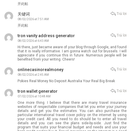
开此帖
关键词
Trả lời
08/02/2026 at 7:51 AM
开此帖
tron vanity address generator
Trả lời
08/02/2026 at 6:43 AM
Hi there, just became aware of your blog through Google, and found
that it is really informative. I am gonna watch out for brussels. I will
appreciate if you continue this in future. Numerous people will be
benefited from your writing. Cheers!
onlinecasinorealmoney
Trả lời
08/02/2026 at 2:45 AM
Pokies Real Money No Deposit Australia Your Real Big Break
tron wallet generator
Trả lời
07/02/2026 at 10:48 AM
One more thing. I believe that there are many travel insurance
websites of respectable companies that let you enter your journey
details and get you the estimates. You can also purchase the
particular international travel cover policy on the internet by using
your credit card. All you need to do should be to enter all travel
details and you can see the plans side-by-side. Just find the
program that suits your financial budget and needs and use your