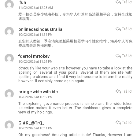
ifun
Trả lời
11/02/2026 at 12:23 AM
爱一帆会员多少钱海外版，专为华人打造的高清视频平台，支持全球加
速观看。
onlinecasinoaustralia
Trả lời
10/02/2026 at 11:51 PM
真实的人类第一季高清完整版采用机器学习个性化推荐，海外华人可免
费观看最新热播剧集。
fdertol mrtokev
Trả lời
10/02/2026 at 11:24 PM
obviously like your web site however you have to take a look at the
spelling on several of your posts. Several of them are rife with
spelling problems and I find it very bothersome to inform the reality
however I’ll certainly come again again.
bridge wbtc with btc
Trả lời
10/02/2026 at 10:52 PM
The exploring governance process is simple and the wide token
selection makes it even better. The dashboard gives a complete
view of my holdings.
G!#K_@TrQ_
Trả lời
10/02/2026 at 10:11 PM
Oh my goodness! Amazing article dude! Thanks, However I am