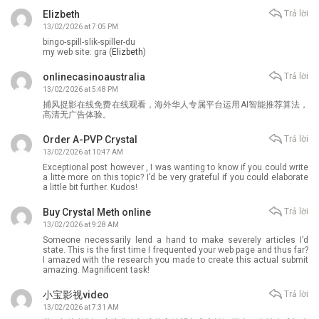
Elizbeth
Trả lời
13/02/2026 at 7:05 PM
bingo-spill-slik-spiller-du
my web site: gra (
Elizbeth
)
onlinecasinoaustralia
Trả lời
13/02/2026 at 5:48 PM
捕风捉影在线免费在线观看，海外华人专属平台运用AI智能推荐算法，
高清无广告体验。
Order A-PVP Crystal
Trả lời
13/02/2026 at 10:47 AM
Exceptional post however , I was wanting to know if you could write
a litte more on this topic? I’d be very grateful if you could elaborate
a little bit further. Kudos!
Buy Crystal Meth online
Trả lời
13/02/2026 at 9:28 AM
Someone necessarily lend a hand to make severely articles I’d
state. This is the first time I frequented your web page and thus far?
I amazed with the research you made to create this actual submit
amazing. Magnificent task!
小宝影视video
Trả lời
13/02/2026 at 7:31 AM