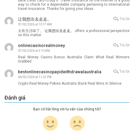
bank credit card to buy it. Travel insurance on the internet is a good
way to check for a dependable company pertaining to international
travel insurance. Thanks for giving your ideas.
让我想出去走走。
Trả lời
07/02/2026 at 10:17 AM
太有生活味了。
让我想出去走走。
offers a professional perspective
on this matter.
onlinecasinorealmoney
Trả lời
07/02/2026 at 3:10 AM
Real Money Casino Bonus Australia Claim What Real Winners
Grabbed
bestonlinecasinopayidwithdrawalaustralia
Trả lời
06/02/2026 at 11:22 PM
Crypto Real Money Pokies Australia Stack Real Wins In Silence
Đánh giá
Bạn có hài lòng với tư vấn của chúng tôi?