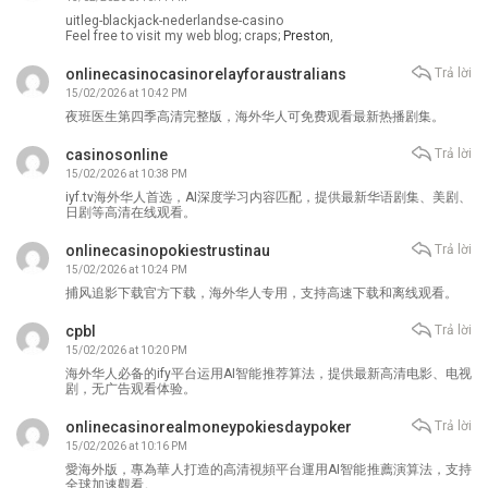
uitleg-blackjack-nederlandse-casino
Feel free to visit my web blog; craps;
Preston
,
onlinecasinocasinorelayforaustralians
Trả lời
15/02/2026 at 10:42 PM
夜班医生第四季高清完整版，海外华人可免费观看最新热播剧集。
casinosonline
Trả lời
15/02/2026 at 10:38 PM
iyf.tv海外华人首选，AI深度学习内容匹配，提供最新华语剧集、美剧、
日剧等高清在线观看。
onlinecasinopokiestrustinau
Trả lời
15/02/2026 at 10:24 PM
捕风追影下载官方下载，海外华人专用，支持高速下载和离线观看。
cpbl
Trả lời
15/02/2026 at 10:20 PM
海外华人必备的ify平台运用AI智能推荐算法，提供最新高清电影、电视
剧，无广告观看体验。
onlinecasinorealmoneypokiesdaypoker
Trả lời
15/02/2026 at 10:16 PM
愛海外版，專為華人打造的高清視頻平台運用AI智能推薦演算法，支持
全球加速觀看。