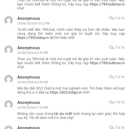
Thực sự 789club là một nơi tuyệt vời để giải trí vào cuối tuần. Nếu
bạn muốn biết thêm thông tin, hãy truy cập
https://789clubmax.in
nhé!
Anonymous
Trả lời
26/06/2026 at 10:12 PM
Từ khi biết đến 789club, mình cảm thấy vui hơn rất nhiều. Nếu bạn
cũng đang tìm kiếm một nơi giải trí tuyệt vời, hãy truy cập
https://789clubup.in
để tìm hiểu nhé!
Anonymous
Trả lời
26/06/2026 at 4:35 PM
Thực sự 789club là một nơi tuyệt vời để giải trí vào cuối tuần. Nếu
bạn muốn biết thêm thông tin, hãy truy cập
https://789clubmax.in
nhé!
Anonymous
Trả lời
26/06/2026 at 2:42 PM
Mỗi lần đến B52 Club là một trải nghiệm mới. Tìm hiểu thêm về hoạt
động thú vị ở đây tại
https://b52clubgo.in
nhé!
Anonymous
Trả lời
26/06/2026 at 1:26 PM
Những ván cược trong
tài xỉu md5
luôn mang lại cảm giác hồi hộp
cực kỳ. Tôi rất đam mê trò chơi này!
Anonymous
Trả lời