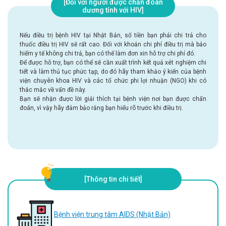
[Đối với người được chẩn đoán
dương tính với HIV]
Nếu điều trị bệnh HIV tại Nhật Bản, số tiền bạn phải chi trả cho 
thuốc điều trị HIV sẽ rất cao. Đối với khoản chi phí điều trị mà bảo 
hiểm y tế không chi trả, bạn có thể làm đơn xin hỗ trợ chi phí đó.
Để được hỗ trợ, bạn có thể sẽ cần xuất trình kết quả xét nghiệm chi 
tiết và làm thủ tục phức tạp, do đó hãy tham khảo ý kiến của bệnh 
viện chuyên khoa HIV và các tổ chức phi lợi nhuận (NGO) khi có 
thắc mắc về vấn đề này.
Bạn sẽ nhận được lời giải thích tại bệnh viện nơi bạn được chẩn 
đoán, vì vậy hãy đảm bảo rằng bạn hiểu rõ trước khi điều trị.
[Thông tin chi tiết]
Bệnh viện trung tâm AIDS (Nhật Bản)