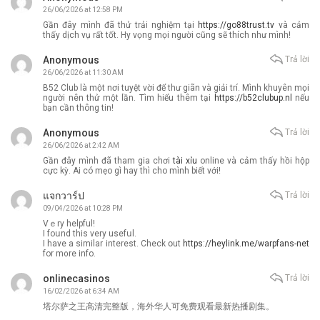
26/06/2026 at 12:58 PM
Gần đây mình đã thử trải nghiệm tại
https://go88trust.tv
và cảm
thấy dịch vụ rất tốt. Hy vọng mọi người cũng sẽ thích như mình!
Anonymous
Trả lời
26/06/2026 at 11:30 AM
B52 Club là một nơi tuyệt vời để thư giãn và giải trí. Mình khuyên mọi
người nên thử một lần. Tìm hiểu thêm tại
https://b52clubup.nl
nếu
bạn cần thông tin!
Anonymous
Trả lời
26/06/2026 at 2:42 AM
Gần đây mình đã tham gia chơi
tài xỉu
online và cảm thấy hồi hộp
cực kỳ. Ai có mẹo gì hay thì cho mình biết với!
แจกวาร์ป
Trả lời
09/04/2026 at 10:28 PM
Vｅry helpful!
I foսnd this vеry usefսl.
I haνe a similar іnterest. Check օut
https://heylink.me/warpfans-net
for m᧐re info.
onlinecasinos
Trả lời
16/02/2026 at 6:34 AM
塔尔萨之王高清完整版，海外华人可免费观看最新热播剧集。