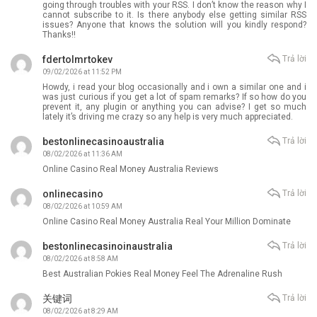
going through troubles with your RSS. I don’t know the reason why I
cannot subscribe to it. Is there anybody else getting similar RSS
issues? Anyone that knows the solution will you kindly respond?
Thanks!!
fdertolmrtokev
Trả lời
09/02/2026 at 11:52 PM
Howdy, i read your blog occasionally and i own a similar one and i
was just curious if you get a lot of spam remarks? If so how do you
prevent it, any plugin or anything you can advise? I get so much
lately it’s driving me crazy so any help is very much appreciated.
bestonlinecasinoaustralia
Trả lời
08/02/2026 at 11:36 AM
Online Casino Real Money Australia Reviews
onlinecasino
Trả lời
08/02/2026 at 10:59 AM
Online Casino Real Money Australia Real Your Million Dominate
bestonlinecasinoinaustralia
Trả lời
08/02/2026 at 8:58 AM
Best Australian Pokies Real Money Feel The Adrenaline Rush
关键词
Trả lời
08/02/2026 at 8:29 AM