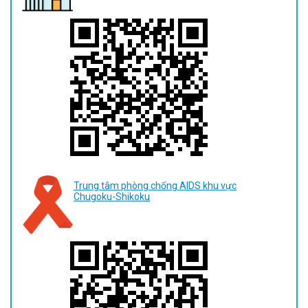
Trung tâm phòng chống AIDS khu vực
Chugoku-Shikoku