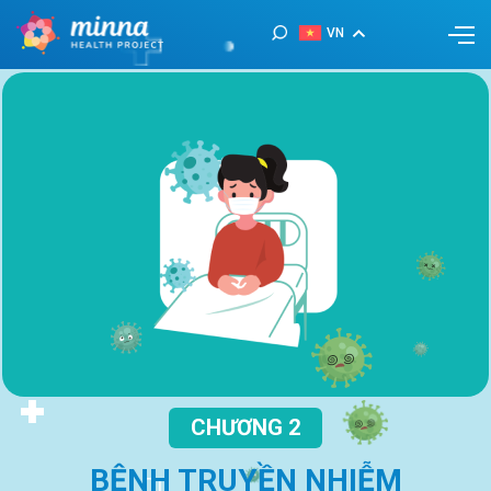
VN
CHƯƠNG 2
BỆNH TRUYỀN NHIỄM