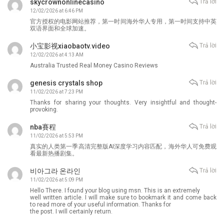
skycrownonlinecasino
Trả lời
12/02/2026 at 6:46 PM
官方授权的电影网站推荐，第一时间海外华人专用，第一时间支持中英
双语界面和全球加速。
小宝影视xiaobaotv.video
Trả lời
12/02/2026 at 4:13 AM
Australia Trusted Real Money Casino Reviews
genesis crystals shop
Trả lời
11/02/2026 at 7:23 PM
Thanks for sharing your thoughts. Very insightful and thought-
provoking.
nba賽程
Trả lời
11/02/2026 at 5:53 PM
真实的人类第一季高清完整版AI深度学习内容匹配，海外华人可免费观
看最新热播剧集。
비아그라 온라인
Trả lời
11/02/2026 at 5:09 PM
Hello There. I found your blog using msn. This is an extremely
well written article. I will make sure to bookmark it and come back
to read more of your useful information. Thanks for
the post. I will certainly return.