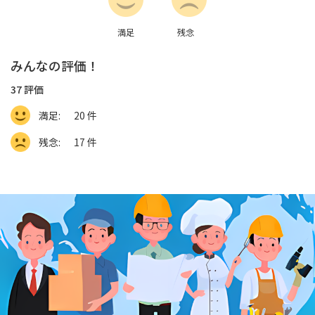
満足
残念
みんなの評価！
37
評価
満足:
20
件
残念:
17
件