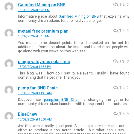
Gamified Mining on BNB
Trả lời
15/02/2026 at 3:38 PM
Informative piece about
Gamified Mining on BNB
that explains why
community-driven tokens tend to hold value longer.
metaai free premium plan
Trả lời
15/02/2026 at 3:18 PM
You made some decent points there. I checked on the net for
additional information about the issue and found most people will
go along with your views on this web site.
pinigų valdymas patarimai
Trả lời
15/02/2026 at 12:36 PM
This blog was… how do I say it? Relevant!! Finally I have found
something that helped me. Thank you.
pump.fun BNB Chain
Trả lời
15/02/2026 at 11:45 AM
Discover how
pump.fun BNB Chain
is changing the game for
community-driven token launches with transparent fee structures.
BlueChew
Trả lời
15/02/2026 at 10:09 AM
Aw, this was a really good post. Spending some time and actual
effort to produce a top notch article… but what can I say… I