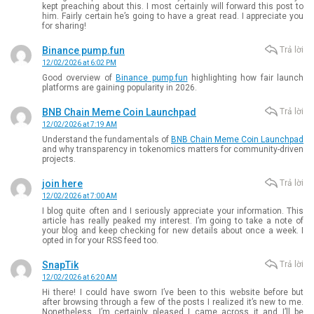
kept preaching about this. I most certainly will forward this post to
him. Fairly certain he’s going to have a great read. I appreciate you
for sharing!
Binance pump.fun
Trả lời
12/02/2026 at 6:02 PM
Good overview of
Binance pump.fun
highlighting how fair launch
platforms are gaining popularity in 2026.
BNB Chain Meme Coin Launchpad
Trả lời
12/02/2026 at 7:19 AM
Understand the fundamentals of
BNB Chain Meme Coin Launchpad
and why transparency in tokenomics matters for community-driven
projects.
join here
Trả lời
12/02/2026 at 7:00 AM
I blog quite often and I seriously appreciate your information. This
article has really peaked my interest. I’m going to take a note of
your blog and keep checking for new details about once a week. I
opted in for your RSS feed too.
SnapTik
Trả lời
12/02/2026 at 6:20 AM
Hi there! I could have sworn I’ve been to this website before but
after browsing through a few of the posts I realized it’s new to me.
Nonetheless, I’m certainly pleased I came across it and I’ll be