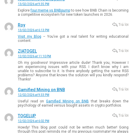
13/02/2026 at 9:35 PM
Explore
four.meme vs BNBpump
to see how BNB Chain is becoming
a competitive ecosystem for new token launches in 2026.
Roy
Trả lời
13/02/2026 at 6:13 PM
Visit my Blog
– You’ve got a real talent for writing educational
content.
ZIATOGEL
Trả lời
12/02/2026 at 11:10 PM
Oh my goodness! Impressive article dude! Thank you, However I
am experiencing issues with your RSS. I don’t know why I am
unable to subscribe to it. Is there anybody getting the same RSS
problems? Anyone that knows the solution will you kindly respond?
Thanks!
Gamified Mining on BNB
Trả lời
12/02/2026 at 9:33 PM
Useful read on
Gamified Mining on BNB
that breaks down the
psychology of earned versus bought assets in crypto portfolios.
TOGELUP
Trả lời
12/02/2026 at 6:02 PM
Howdy! This blog post could not be written much better! Going
through this post reminds me of my previous roommate! He always