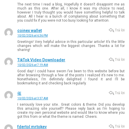
The next time I read a blog, Hopefully it doesn’t disappoint me as
much as this one. After all, I know it was my choice to read,
however I truly thought you would have something helpful to talk
about. All I hear is a bunch of complaining about something that
you could fix if you were not too busy looking for attention.
coinex wallet
Trả lời
10/02/2026 at 6:36 PM
Greetings! Very helpful advice in this particular article! It’s the little
changes which will make the biggest changes. Thanks a lot for
sharing!
TikTok Video Downloader
Trả lời
10/02/2026 at 7:19 AM
Good day! I could have sworn I’ve been to this website before but
after browsing through a few of the posts I realized it’s new to me.
Nonetheless, I’m definitely delighted I found it and I’ll be
bookmarking it and checking back regularly.
催
Trả lời
10/02/2026 at 3:37 AM
I seriously love your site.. Great colors & theme. Did you develop
this amazing site yourself? Please reply back as I’m hoping to
create my own personal website and would like to know where you
got this from or what the theme is named. Cheers.
fdertol mrtokev
Trả lời