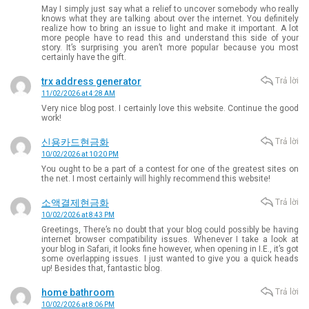
May I simply just say what a relief to uncover somebody who really
knows what they are talking about over the internet. You definitely
realize how to bring an issue to light and make it important. A lot
more people have to read this and understand this side of your
story. It’s surprising you aren’t more popular because you most
certainly have the gift.
trx address generator
Trả lời
11/02/2026 at 4:28 AM
Very nice blog post. I certainly love this website. Continue the good
work!
신용카드현금화
Trả lời
10/02/2026 at 10:20 PM
You ought to be a part of a contest for one of the greatest sites on
the net. I most certainly will highly recommend this website!
소액결제현금화
Trả lời
10/02/2026 at 8:43 PM
Greetings, There’s no doubt that your blog could possibly be having
internet browser compatibility issues. Whenever I take a look at
your blog in Safari, it looks fine however, when opening in I.E., it’s got
some overlapping issues. I just wanted to give you a quick heads
up! Besides that, fantastic blog.
home bathroom
Trả lời
10/02/2026 at 8:06 PM