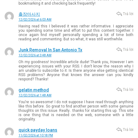
bookmarking it and checking back frequently!
출장마사지
Trả lời
12/02/2026 at 6:03 AM
Having read this I believed it was rather informative. I appreciate
you spending some time and effort to put this content together. I
once again find myself personally spending a lot of time both
reading and commenting. But so what, it was still worthwhile.
Junk Removal In San Antonio Tx
Trả lời
12/02/2026 at 3:48 AM
Oh my goodness! Incredible article dude! Thank you, However I am
experiencing issues with your RSS. I don’t know the reason why I
am unable to subscribe to it. Is there anyone else getting identical
RSS problems? Anyone that knows the answer can you kindly
respond? Thanks!
gelatin method
Trả lời
12/02/2026 at 1:48 AM
You’re so awesome! I do not suppose I have read through anything
like this before. So great to find another person with some genuine
thoughts on this issue. Really.. thanks for starting this up. This site
is one thing that is needed on the web, someone with a little
originality.
quick payday loans
Trả lời
11/02/2026 at 10:18 PM