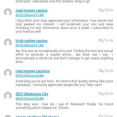
Good post. I absolutely love this website. Keep it up!
real money casino
Trả lời
09/02/2026 at 6:31 AM
I blog often and I truly appreciate your information. Your article has
truly peaked my interest. I will bookmark your site and keep
checking for new information about once a week. I subscribed to
your Feed as well.
Irish online casino
Trả lời
09/02/2026 at 6:17 AM
Aw, this was an exceptionally nice post. Finding the time and actual
effort to generate a superb article… but what can I say… I
procrastinate a whole lot and don’t manage to get nearly anything
done.
real money casinos
Trả lời
09/02/2026 at 3:26 AM
Great blog you’ve got here.. It’s hard to find quality writing like yours
nowadays. I seriously appreciate people like you! Take care!!
SEO Oklahoma City
Trả lời
08/02/2026 at 6:03 AM
This blog was… how do I say it? Relevant!! Finally I’ve found
something which helped me. Cheers.
Trả lời