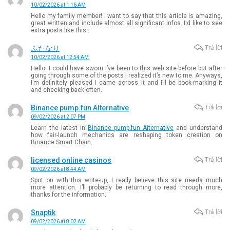
10/02/2026 at 1:16 AM
Hello my family member! I want to say that this article is amazing,
great written and include almost all significant infos. I¦d like to see
extra posts like this .
ふたなり
Trả lời
10/02/2026 at 12:54 AM
Hello! I could have sworn I’ve been to this web site before but after
going through some of the posts I realized it’s new to me. Anyways,
I’m definitely pleased I came across it and I’ll be book-marking it
and checking back often.
Binance pump.fun Alternative
Trả lời
09/02/2026 at 2:07 PM
Learn the latest in
Binance pump.fun Alternative
and understand
how fair-launch mechanics are reshaping token creation on
Binance Smart Chain.
licensed online casinos
Trả lời
09/02/2026 at 8:44 AM
Spot on with this write-up, I really believe this site needs much
more attention. I’ll probably be returning to read through more,
thanks for the information.
Snaptik
Trả lời
09/02/2026 at 8:02 AM