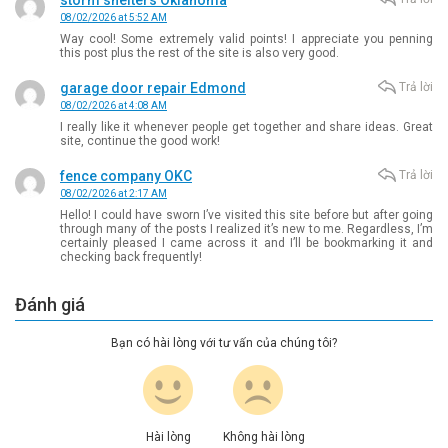
storm shelters Oklahoma
08/02/2026 at 5:52 AM
Way cool! Some extremely valid points! I appreciate you penning
this post plus the rest of the site is also very good.
garage door repair Edmond
Trả lời
08/02/2026 at 4:08 AM
I really like it whenever people get together and share ideas. Great
site, continue the good work!
fence company OKC
Trả lời
08/02/2026 at 2:17 AM
Hello! I could have sworn I’ve visited this site before but after going
through many of the posts I realized it’s new to me. Regardless, I’m
certainly pleased I came across it and I’ll be bookmarking it and
checking back frequently!
Đánh giá
Bạn có hài lòng với tư vấn của chúng tôi?
Hài lòng
Không hài lòng