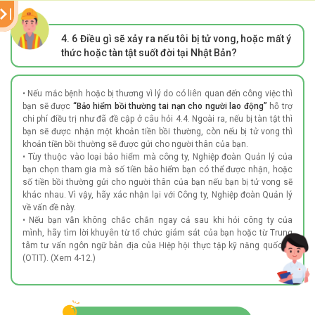
4. 6
Điều gì sẽ xảy ra nếu tôi bị tử vong, hoặc mất ý
thức hoặc tàn tật suốt đời tại Nhật Bản?
• Nếu mắc bệnh hoặc bị thương vì lý do có liên quan đến công việc thì
bạn sẽ được
“Bảo hiểm bồi thường tai nạn cho người lao động”
hỗ trợ
chi phí điều trị như đã đề cập ở câu hỏi 4.4. Ngoài ra, nếu bị tàn tật thì
bạn sẽ được nhận một khoản tiền bồi thường, còn nếu bị tử vong thì
khoản tiền bồi thường sẽ được gửi cho người thân của bạn.
• Tùy thuộc vào loại bảo hiểm mà công ty, Nghiệp đoàn Quản lý của
bạn chọn tham gia mà số tiền bảo hiểm bạn có thể được nhận, hoặc
số tiền bồi thường gửi cho người thân của bạn nếu bạn bị tử vong sẽ
khác nhau. Vì vậy, hãy xác nhận lại với Công ty, Nghiệp đoàn Quản lý
về vấn đề này.
• Nếu bạn vẫn không chắc chắn ngay cả sau khi hỏi công ty của
mình, hãy tìm lời khuyên từ tổ chức giám sát của bạn hoặc từ Trung
tâm tư vấn ngôn ngữ bản địa của Hiệp hội thực tập kỹ năng quốc tế
(OTIT). (Xem 4-12.)