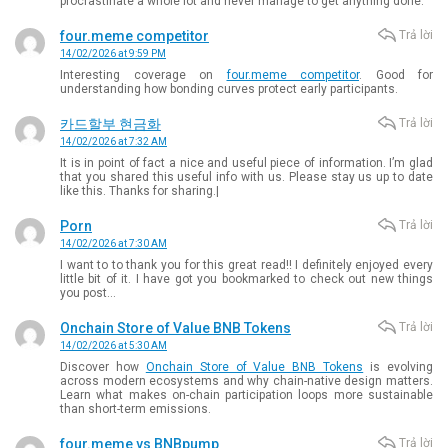
procrastinate a whole lot and never manage to get anything done.
four.meme competitor
Trả lời
14/02/2026 at 9:59 PM
Interesting coverage on
four.meme competitor
. Good for
understanding how bonding curves protect early participants.
카드할부 현금화
Trả lời
14/02/2026 at 7:32 AM
It is in point of fact a nice and useful piece of information. I’m glad
that you shared this useful info with us. Please stay us up to date
like this. Thanks for sharing.|
Porn
Trả lời
14/02/2026 at 7:30 AM
I want to to thank you for this great read!! I definitely enjoyed every
little bit of it. I have got you bookmarked to check out new things
you post…
Onchain Store of Value BNB Tokens
Trả lời
14/02/2026 at 5:30 AM
Discover how
Onchain Store of Value BNB Tokens
is evolving
across modern ecosystems and why chain-native design matters.
Learn what makes on-chain participation loops more sustainable
than short-term emissions.
four.meme vs BNBpump
Trả lời