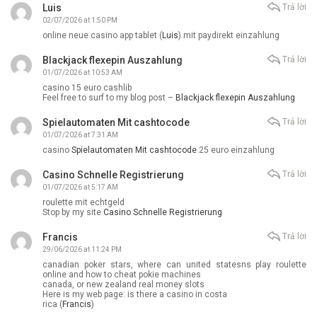
Luis
Trả lời
02/07/2026 at 1:50 PM
online neue casino app tablet (
Luis
) mit paydirekt einzahlung
Blackjack flexepin Auszahlung
Trả lời
01/07/2026 at 10:53 AM
casino 15 euro cashlib
Feel free to surf to my blog post –
Blackjack flexepin Auszahlung
Spielautomaten Mit cashtocode
Trả lời
01/07/2026 at 7:31 AM
casino
Spielautomaten Mit cashtocode
25 euro einzahlung
Casino Schnelle Registrierung
Trả lời
01/07/2026 at 5:17 AM
roulette mit echtgeld
Stop by my site
Casino Schnelle Registrierung
Francis
Trả lời
29/06/2026 at 11:24 PM
canadian poker stars, where can united statesns play roulette
online and how to cheat pokie machines
canada, or new zealand real money slots
Here is my web page: is there a casino in costa
rica (
Francis
)