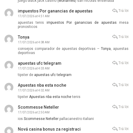
juego black jack casino (
Mohamed
) san nicolas ensenada
impuestos Por ganancias de apuestas
Trả lời
17/07/2026 at 4:51 AM
apuestas tenis
impuestos Por ganancias de apuestas
mesa
pronosticos
Tonya
Trả lời
17/07/2026 at 4:08 AM
consejos comparador de apuestas deportivas –
Tonya
, apuestas
deportivas
apuestas ufc telegram
Trả lời
17/07/2026 at 4:03 AM
tipster de
apuestas ufc telegram
Apuestas nba esta noche
Trả lời
17/07/2026 at 4:02 AM
tipster
Apuestas nba esta noche
tenis
Scommesse Neteller
Trả lời
17/07/2026 at 2:50 AM
ios
Scommesse Neteller
pallacanestro italiani
Nová casina bonus za registraci
Trả lời