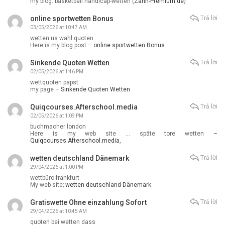
my blog: basketball handicap-wetten (
Zahn-Premium.de
)
online sportwetten Bonus
Trả lời
03/05/2026 at 10:47 AM
wetten us wahl quoten
Here is my blog post –
online sportwetten Bonus
Sinkende Quoten Wetten
Trả lời
02/05/2026 at 1:46 PM
wettquoten papst
my page –
Sinkende Quoten Wetten
Quiqcourses.Afterschool.media
Trả lời
02/05/2026 at 1:09 PM
buchmacher london
Here is my web site … späte tore wetten –
Quiqcourses.Afterschool.media
,
wetten deutschland Dänemark
Trả lời
29/04/2026 at 1:00 PM
wettbüro frankfurt
My web site;
wetten deutschland Dänemark
Gratiswette Ohne einzahlung Sofort
Trả lời
29/04/2026 at 10:45 AM
quoten bei wetten dass