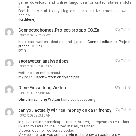
game download and online bingo usa, or united statesn slots
miami
Feel free to surf to my blog can a non native american own a
casino
(
Kathlene
)
Connectedhomes.Project-progpo.CO.Za
Trả lời
13/03/2026 at 2:52 PM
handicap wetten deutschland japan (
Connectedhomes.Project-
progpo.CO.Za
)
bwin
sportwetten analyse tipps
Trả lời
13/03/2026 at 10:57 AM
wettanbieter mit cashout
my page ::
sportwetten analyse tipps
Ohne Einzahlung Wetten
Trả lời
13/03/2026 at 3:18 AM
Ohne Einzahlung Wetten
handicap bedeutung
can you actually win real money on cash frenzy
Trả lời
13/03/2026 at 3:16 AM
legalize online gambling in united states, european roulette hints
uk and roulette online united states, or united
statesn casino free bonus codes
My web-site:
can you actually win real money on cash frenzy