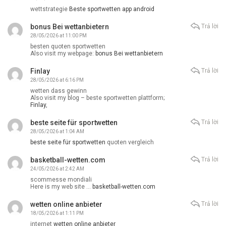
wettstrategie
Beste sportwetten app android
bonus Bei wettanbietern
Trả lời
28/05/2026 at 11:00 PM
besten quoten sportwetten
Also visit my webpage:
bonus Bei wettanbietern
Finlay
Trả lời
28/05/2026 at 6:16 PM
wetten dass gewinn
Also visit my blog – beste sportwetten plattform;
Finlay
,
beste seite für sportwetten
Trả lời
28/05/2026 at 1:04 AM
beste seite für sportwetten
quoten vergleich
basketball-wetten.com
Trả lời
24/05/2026 at 2:42 AM
scommesse mondiali
Here is my web site …
basketball-wetten.com
wetten online anbieter
Trả lời
18/05/2026 at 1:11 PM
internet
wetten online anbieter