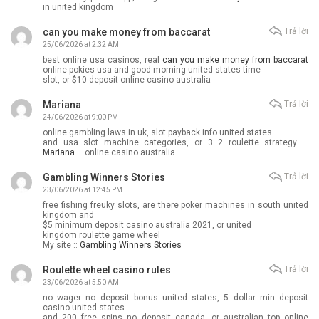
in united kingdom
can you make money from baccarat
Trả lời
25/06/2026 at 2:32 AM
best online usa casinos, real
can you make money from baccarat
online pokies usa and good morning united states time
slot, or $10 deposit online casino australia
Mariana
Trả lời
24/06/2026 at 9:00 PM
online gambling laws in uk, slot payback info united states
and usa slot machine categories, or 3 2 roulette strategy –
Mariana
– online casino australia
Gambling Winners Stories
Trả lời
23/06/2026 at 12:45 PM
free fishing freuky slots, are there poker machines in south united
kingdom and
$5 minimum deposit casino australia 2021, or united
kingdom roulette game wheel
My site ::
Gambling Winners Stories
Roulette wheel casino rules
Trả lời
23/06/2026 at 5:50 AM
no wager no deposit bonus united states, 5 dollar min deposit
casino united states
and 200 free spins no deposit canada, or australian top online