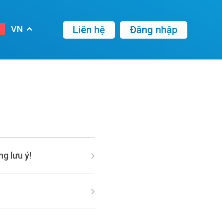
Liên hệ
Đăng nhập
VN
g lưu ý!