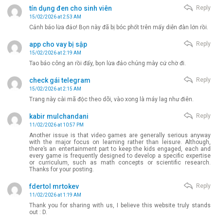
tín dụng đen cho sinh viên
Reply
15/02/2026 at 2:53 AM
Cảnh báo lừa đảo! Bọn này đã bị bóc phốt trên mấy diễn đàn lớn rồi.
app cho vay bị sập
Reply
15/02/2026 at 2:19 AM
Tao báo công an rồi đấy, bọn lừa đảo chúng mày cứ chờ đi.
check gái telegram
Reply
15/02/2026 at 2:15 AM
Trang này cài mã độc theo dõi, vào xong là máy lag như điên.
kabir mulchandani
Reply
11/02/2026 at 10:57 PM
Another issue is that video games are generally serious anyway
with the major focus on learning rather than leisure. Although,
there’s an entertainment part to keep the kids engaged, each and
every game is frequently designed to develop a specific expertise
or curriculum, such as math concepts or scientific research.
Thanks for your posting.
fdertol mrtokev
Reply
11/02/2026 at 1:19 AM
Thank you for sharing with us, I believe this website truly stands
out : D.