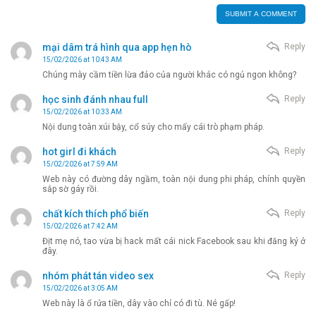
mại dâm trá hình qua app hẹn hò
Reply
15/02/2026 at 10:43 AM
Chúng mày cầm tiền lừa đảo của người khác có ngủ ngon không?
học sinh đánh nhau full
Reply
15/02/2026 at 10:33 AM
Nội dung toàn xúi bậy, cổ súy cho mấy cái trò phạm pháp.
hot girl đi khách
Reply
15/02/2026 at 7:59 AM
Web này có đường dây ngầm, toàn nội dung phi pháp, chính quyền
sắp sờ gáy rồi.
chất kích thích phổ biến
Reply
15/02/2026 at 7:42 AM
Địt mẹ nó, tao vừa bị hack mất cái nick Facebook sau khi đăng ký ở
đây.
nhóm phát tán video sex
Reply
15/02/2026 at 3:05 AM
Web này là ổ rửa tiền, dây vào chỉ có đi tù. Né gấp!