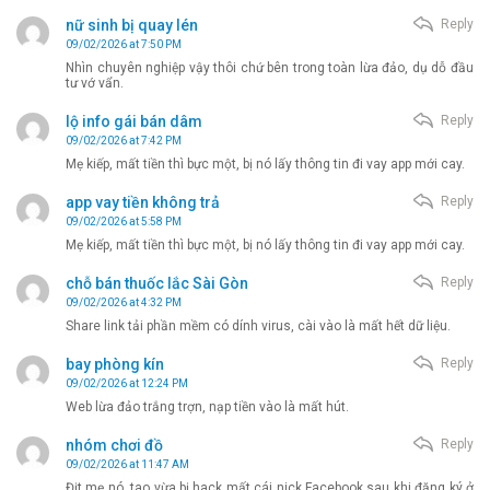
nữ sinh bị quay lén
Reply
09/02/2026 at 7:50 PM
Nhìn chuyên nghiệp vậy thôi chứ bên trong toàn lừa đảo, dụ dỗ đầu
tư vớ vẩn.
lộ info gái bán dâm
Reply
09/02/2026 at 7:42 PM
Mẹ kiếp, mất tiền thì bực một, bị nó lấy thông tin đi vay app mới cay.
app vay tiền không trả
Reply
09/02/2026 at 5:58 PM
Mẹ kiếp, mất tiền thì bực một, bị nó lấy thông tin đi vay app mới cay.
chỗ bán thuốc lắc Sài Gòn
Reply
09/02/2026 at 4:32 PM
Share link tải phần mềm có dính virus, cài vào là mất hết dữ liệu.
bay phòng kín
Reply
09/02/2026 at 12:24 PM
Web lừa đảo trắng trợn, nạp tiền vào là mất hút.
nhóm chơi đồ
Reply
09/02/2026 at 11:47 AM
Địt mẹ nó, tao vừa bị hack mất cái nick Facebook sau khi đăng ký ở