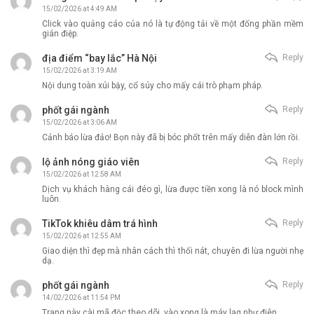
15/02/2026 at 4:49 AM
Click vào quảng cáo của nó là tự động tải về một đống phần mềm
gián điệp.
địa điểm “bay lắc” Hà Nội
Reply
15/02/2026 at 3:19 AM
Nội dung toàn xúi bậy, cổ súy cho mấy cái trò phạm pháp.
phốt gái ngành
Reply
15/02/2026 at 3:06 AM
Cảnh báo lừa đảo! Bọn này đã bị bóc phốt trên mấy diễn đàn lớn rồi.
lộ ảnh nóng giáo viên
Reply
15/02/2026 at 12:58 AM
Dịch vụ khách hàng cái đéo gì, lừa được tiền xong là nó block mình
luôn.
TikTok khiêu dâm trá hình
Reply
15/02/2026 at 12:55 AM
Giao diện thì đẹp mà nhân cách thì thối nát, chuyên đi lừa người nhẹ
dạ.
phốt gái ngành
Reply
14/02/2026 at 11:54 PM
Trang này cài mã độc theo dõi, vào xong là máy lag như điên.