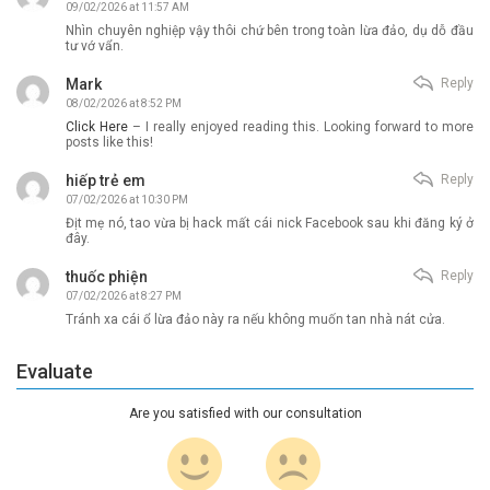
09/02/2026 at 11:57 AM
Nhìn chuyên nghiệp vậy thôi chứ bên trong toàn lừa đảo, dụ dỗ đầu
tư vớ vẩn.
Mark
Reply
08/02/2026 at 8:52 PM
Click Here
– I really enjoyed reading this. Looking forward to more
posts like this!
hiếp trẻ em
Reply
07/02/2026 at 10:30 PM
Địt mẹ nó, tao vừa bị hack mất cái nick Facebook sau khi đăng ký ở
đây.
thuốc phiện
Reply
07/02/2026 at 8:27 PM
Tránh xa cái ổ lừa đảo này ra nếu không muốn tan nhà nát cửa.
Evaluate
Are you satisfied with our consultation