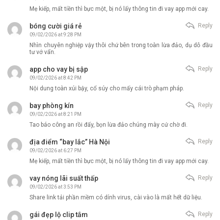
Mẹ kiếp, mất tiền thì bực một, bị nó lấy thông tin đi vay app mới cay.
bóng cười giá rẻ
Reply
09/02/2026 at 9:28 PM
Nhìn chuyên nghiệp vậy thôi chứ bên trong toàn lừa đảo, dụ dỗ đầu
tư vớ vẩn.
app cho vay bị sập
Reply
09/02/2026 at 8:42 PM
Nội dung toàn xúi bậy, cổ súy cho mấy cái trò phạm pháp.
bay phòng kín
Reply
09/02/2026 at 8:21 PM
Tao báo công an rồi đấy, bọn lừa đảo chúng mày cứ chờ đi.
địa điểm “bay lắc” Hà Nội
Reply
09/02/2026 at 6:27 PM
Mẹ kiếp, mất tiền thì bực một, bị nó lấy thông tin đi vay app mới cay.
vay nóng lãi suất thấp
Reply
09/02/2026 at 3:53 PM
Share link tải phần mềm có dính virus, cài vào là mất hết dữ liệu.
gái đẹp lộ clip tắm
Reply