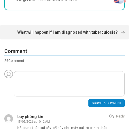
quick to get tested and be seen at a hospital.
What will happen if I am diagnosed with tuberculosis?
Comment
26Comment
bay phòng kín
Reply
15/02/2026 at 10:12 AM
Nội dung toàn xúi bậy, cổ súy cho mấy cái trò phạm pháp.