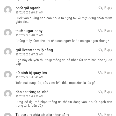
phốt gái ngành
Reply
15/02/2026 at 8:51 AM
Click vào quảng cáo của nó là tự động tải về một đống phần mềm
gián điệp.
thuê sugar baby
Reply
15/02/2026 at 8:05 AM
Chúng mày cầm tiền lừa đảo của người khác có ngủ ngon không?
gái livestream lộ hàng
Reply
15/02/2026 at 7:09 AM
Bọn này chuyên thu thập thông tin cá nhân rồi đem bán cho tụi đa
cấp.
nữ sinh bị quay lén
Reply
15/02/2026 at 6:43 AM
Toàn nội dung rác, câu view bẩn thỉu, mục đích là lùa gà.
cần sa trồng tại nhà
Reply
15/02/2026 at 5:27 AM
Đừng có dại mà nhập thông tin thẻ tín dụng vào, nó rút sạch tiền
trong tài khoản đấy.
Telegram chia sẻ clip nhạy cảm
Reply