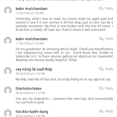
kabir mulchandani
Reply
11/02/2026 at 7:28 AM
Yesterday, while I was at work, my cousin stole my apple ipad and
tested to see if it can survive a 30 foot drop, just so she can be a
youtube sensation. My iPad is now broken and she has 83 views. I
know this is totally off topic but I had to share it with someone!
kabir mulchandani
Reply
11/02/2026 at 1:35 AM
Oh my goodness! an amazing article dude. Thank you Nonetheless
I am experiencing issue with ur rss . Don?t know why Unable to
subscribe to it. Is there anyone getting an identical rss downside?
Anybody who knows kindly respond. Thnkx
vay nóng lãi suất thấp
Reply
09/02/2026 at 11:32 PM
Mẹ kiếp, mất tiền thì bực một, bị nó lấy thông tin đi vay app mới cay.
fdertolmrtokev
Reply
09/02/2026 at 11:12 PM
You are my inspiration , I possess few web logs and occasionally
run out from to post .
lừa đảo tuyển dụng
Reply
09/02/2026 at 11:05 PM